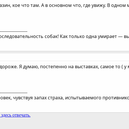
азин, кое что там. А в основном что, где увижу. В одном 
--------------------
следовательность собак! Как только одна умирает — вы
дороже. Я думаю, постепенно на выставках, самое то ( у
--------------------
ловек, чувствуя запах страха, испытываемого противнико
здесь отвечать.
та