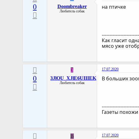
0
на птичке
Doombreaker
Любитель собак
-----------------------
Как гласит одн
мясо уже отоб
17.07.2020
3
0
В больших зоом
3JlOU_XJlE6UIIIEK
Любитель собак
-----------------------
Газеты похожи 
17.07.2020
B