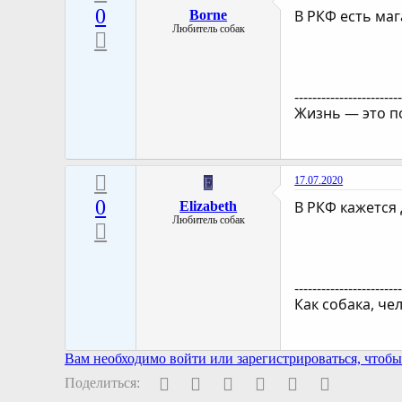
0
В РКФ есть маг
Borne
Любитель собак
-----------------------
Жизнь — это по
17.07.2020
E
0
В РКФ кажется 
Elizabeth
Любитель собак
-----------------------
Как собака, че
Вам необходимо войти или зарегистрироваться, чтобы 
Facebook
Twitter
Pinterest
WhatsApp
Электронная поч
Ссылка
Поделиться: