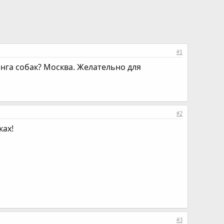
#1
инга собак? Москва. Желательно для
#2
ках!
#3