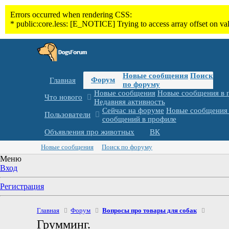
Новые сообщения
Поиск
Форум
Главная
по форуму
Новые сообщения
Новые сообщения в 
Что нового
Недавняя активность
Сейчас на форуме
Новые сообщения 
Пользователи
сообщений в профиле
Объявления про животных
ВК
Новые сообщения
Поиск по форуму
Меню
Вход
Регистрация
Главная
Форум
Вопросы про товары для собак
Грумминг.