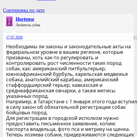
Сортировка по дате
H
Hortense
Любитель собак
17.07.2020
#1
Необходимы ли законы и законодательные акты на
федеральном уровне в вашем регионе, которые
призваны, хоть как-то регулировать и
контролировать рост численности таких пород
собак, как: американский питбультерьер,
южноафриканский бурбуль, карельская медвежья
собака, анатолийский карабаш, американский
стаффордширский терьер, кавказская и
среднеафриканская овчарки, а также метисы
указанных пород.
Например, в Татарстане с 1 января этого года вступил
в силу закон об обязательной регистрации собак
бойцовых пород.
Для регистрации в городской исполком нужно
предоставить письменное заявление, копию
паспорта владельца, фото пса и метрику на щенка.
Теперь хозяева собаки, придерживаются следующих