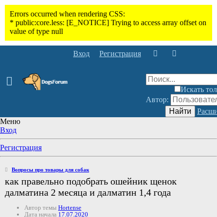
Вход
Регистрация
Искать тол
Автор:
Найти
Расши
Меню
Вход
Регистрация
Вопросы про товары для собак
как правельно подобрать ошейник щенок
далматина 2 месяца и далматин 1,4 года
Автор темы
Hortense
Дата начала
17.07.2020