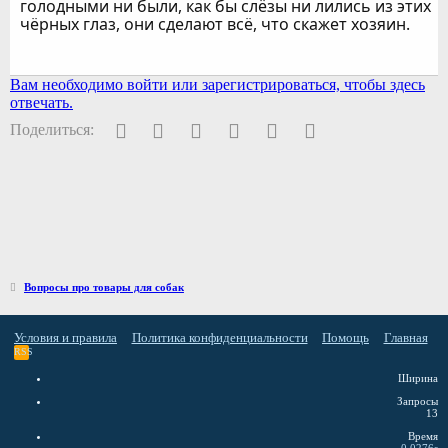
голодными ни были, как бы слёзы ни лились из этих
чёрных глаз, они сделают всё, что скажет хозяин.
Вам необходимо войти или зарегистрироваться, чтобы здесь
отвечать.
Facebook
Twitter
Pinterest
WhatsApp
Электронная почта
Ссылка
Поделиться:
Вопросы про товары для собак
Условия и правила
Политика конфиденциальности
Помощь
Главная
RSS
Ширина
Запросы
13
Время