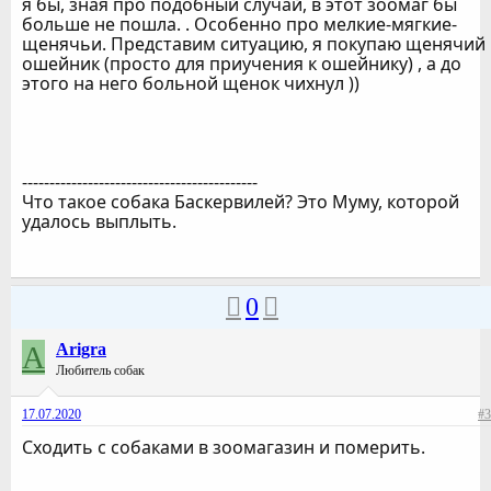
я бы, зная про подобный случай, в этот зоомаг бы
больше не пошла. . Особенно про мелкие-мягкие-
щенячьи. Представим ситуацию, я покупаю щенячий
ошейник (просто для приучения к ошейнику) , а до
этого на него больной щенок чихнул ))
-------------------------------------------
Что такое собака Баскервилей? Это Муму, которой
удалось выплыть.
0
A
Arigra
Любитель собак
17.07.2020
#3
Сходить с собаками в зоомагазин и померить.