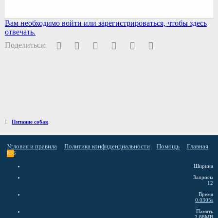
Вам необходимо войти или зарегистрироваться, чтобы здесь
отвечать.
Facebook
Twitter
Pinterest
WhatsApp
Электронная почта
Ссылка
Поделиться:
Питание собак
Условия и правила
Политика конфиденциальности
Помощь
Главная
RSS
Ширина
Запросы
12
Время
0.0305s
Память
2.88MB