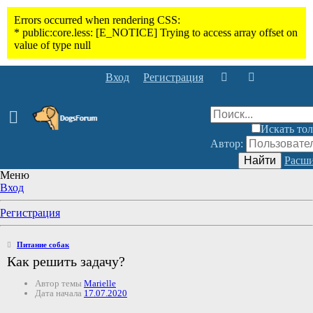
Вход
Регистрация
Искать тол
Автор:
Найти
Расши
Меню
Вход
Регистрация
Питание собак
Как решить задачу?
Автор темы
Marielle
Дата начала
17.07.2020