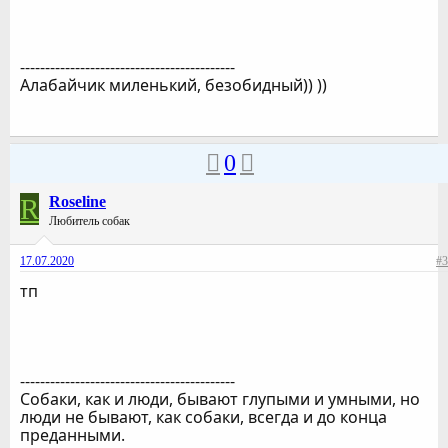
-------------------------------------------
Алабайчик миленький, безобидный)) ))
0
R
Roseline
Любитель собак
17.07.2020
#3
тп
-------------------------------------------
Собаки, как и люди, бывают глупыми и умными, но
люди не бывают, как собаки, всегда и до конца
преданными.