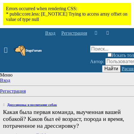
Вход
Регистрация
Искать тол
Автор:
Найти
Расши
Меню
Вход
Регистрация
Дрессировка и воспитание собак
Какая была первая команда, выученная вашей
собакой? Каков был её возраст, порода и время,
потраченное на дрессировку?