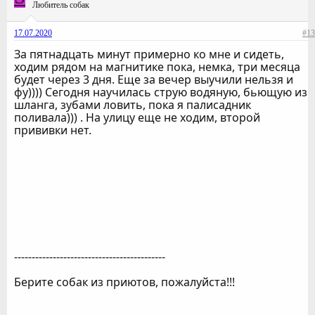
Любитель собак
17.07.2020
#13
За пятнадцать минут примерно ко мне и сидеть,
ходим рядом на магнитике пока, немка, три месяца
будет через 3 дня. Еще за вечер выучили нельзя и
фу)))) Сегодня научилась струю водяную, бьющую из
шланга, зубами ловить, пока я палисадник
поливала))) . На улицу еще не ходим, второй
прививки нет.
-------------------------------------------
Берите собак из приютов, пожалуйста!!!