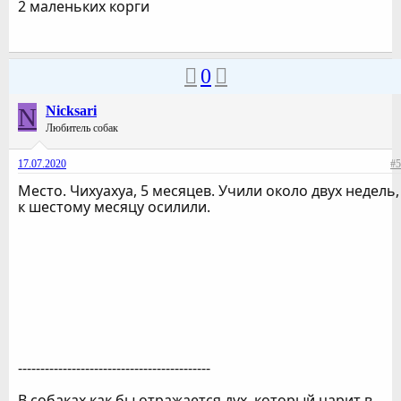
2 маленьких корги
0
N
Nicksari
Любитель собак
17.07.2020
#5
Место. Чихуахуа, 5 месяцев. Учили около двух недель,
к шестому месяцу осилили.
-------------------------------------------
В собаках как бы отражается дух, который царит в