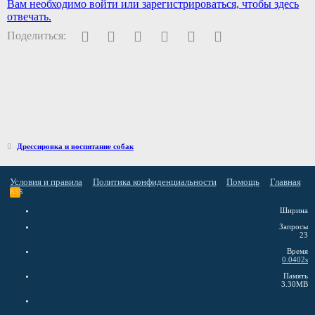
Вам необходимо войти или зарегистрироваться, чтобы здесь
отвечать.
Facebook
Twitter
Pinterest
WhatsApp
Электронная почта
Ссылка
Поделиться:
Дрессировка и воспитание собак
Условия и правила
Политика конфиденциальности
Помощь
Главная
RSS
Ширина
Запросы
23
Время
0.0402s
Память
3.30MB