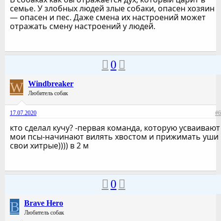
семье. У злобных людей злые собаки, опасен хозяин
— опасен и пес. Даже смена их настроений может
отражать смену настроений у людей.
0
W
Windbreaker
Любитель собак
17.07.2020
#6
кто сделал кучу? -первая команда, которую усваивают
мои псы-начинают вилять хвостом и прижимать уши
свои хитрые)))) в 2 м
0
B
Brave Hero
Любитель собак