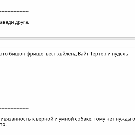
--------------------
аведи друга.
это бишон фрище, вест хвйленд Вайт Тертер и пудель.
--------------------
ривязанность к верной и умной собаке, тому нет нужды 
то.