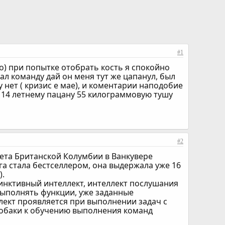
#1
но) при попытке отобрать кость я спокойно
дал команду дай он меня тут же цапанул, был
 нет ( кризис е мае), и коментарии наподобие
 14 летнему пацану 55 килограммовую тушу
#2
тета Британской Колумбии в Ванкувере
книга стала бестселлером, она выдержала уже 16
).
тинктивный интеллект, интеллект послушания
выполнять функции, уже заданные
лект проявляется при выполнении задач с
собаки к обучению выполнения команд