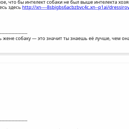
ое, что бы интелект собаки не был выше интелекта хозяи
есь здесь
http://xn----8sbigbs6acbzbvc4c.xn--p1ai/dressiro
--------------------
 жене собаку — это значит ты знаешь её лучше, чем она
--------------------