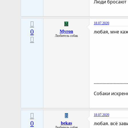
Люди бросают с
18.07.2020
M
0
любая, мне каж
Myron
Любитель собак
-----------------------
Собаки искренн
18.07.2020
B
0
любая. всё зав
bekas
Любитель собак