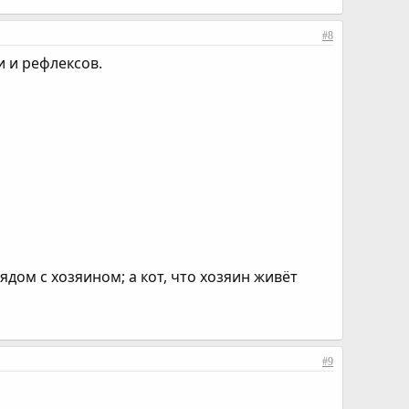
#8
и и рефлексов.
ядом с хозяином; а кот, что хозяин живёт
#9