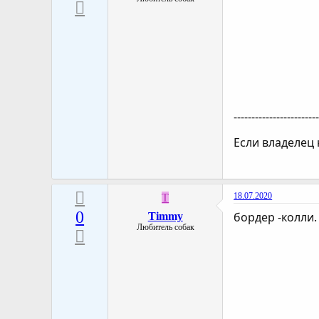
-----------------------
Если владелец 
18.07.2020
T
0
бордер -колли.
Timmy
Любитель собак