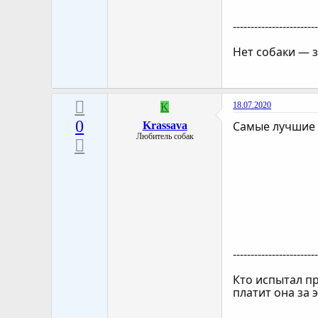
-----------------------
Нет собаки — з
18.07.2020
K
0
Самые лучшие 
Krassava
Любитель собак
-----------------------
Кто испытал п
платит она за э