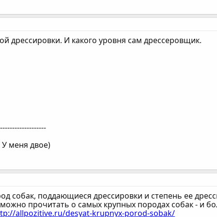
ой дрессировки. И какого уровня сам дрессеровщик.
--------------------
 У меня двое)
од собак, поддающиеся дрессировки и степень ее дресс
 можно прочитать о самых крупных породах собак - и б
tp://allpozitive.ru/desyat-krupnyx-porod-sobak/