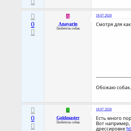
18.07.2020
A
0
Смотря для как
Anayarin
Любитель собак
-----------------------
Обожаю собак.
18.07.2020
G
0
Есть много пор
Goldmaster
Любитель собак
Вот например,
дрессировке
ht