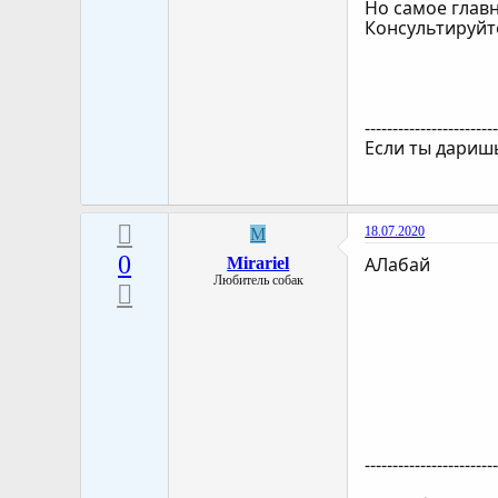
Но самое главн
Консультируйт
-----------------------
Если ты даришь
18.07.2020
M
0
АЛабай
Mirariel
Любитель собак
-----------------------