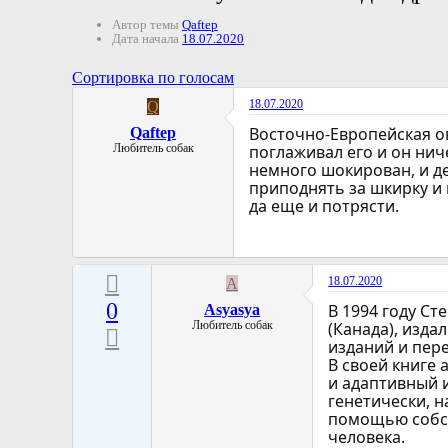
Автор темы
Qaftep
Дата начала
18.07.2020
Сортировка по голосам
18.07.2020
Q
Восточно-Европейская ов
Qaftep
Любитель собак
поглаживал его и он нич
немного шокирован, и де
приподнять за шкирку и 
да еще и потрясти.
18.07.2020
A
0
В 1994 году Ст
Asyasya
Любитель собак
(Канада), изда
изданий и пере
В своей книге 
и адаптивный 
генетически, 
помощью собст
человека.