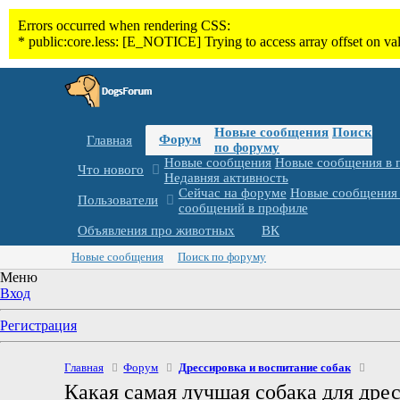
Новые сообщения
Поиск
Форум
Главная
по форуму
Новые сообщения
Новые сообщения в 
Что нового
Недавняя активность
Сейчас на форуме
Новые сообщения 
Пользователи
сообщений в профиле
Объявления про животных
ВК
Новые сообщения
Поиск по форуму
Меню
Вход
Регистрация
Главная
Форум
Дрессировка и воспитание собак
Какая самая лучшая собака для дре