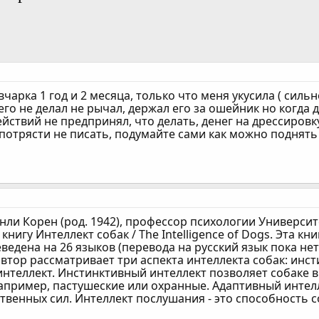
чарка 1 год и 2 месяца, только что меня укусила ( силь
его не делал не рычал, держал его за ошейник но когда 
йствий не предпринял, что делать, денег на дрессировку
потрясти не писать, подумайте сами как можно поднять
енли Корен (род. 1942), профессор психологии Универси
л книгу Интеллект собак / The Intelligence of Dogs. Эта 
ведена на 26 языков (перевода на русский язык пока нет
автор рассматривает три аспекта интеллекта собак: инс
интеллект. Инстинктивный интеллект позволяет собаке 
например, пастушеские или охранные. Адаптивный интел
венных сил. Интеллект послушания - это способность 