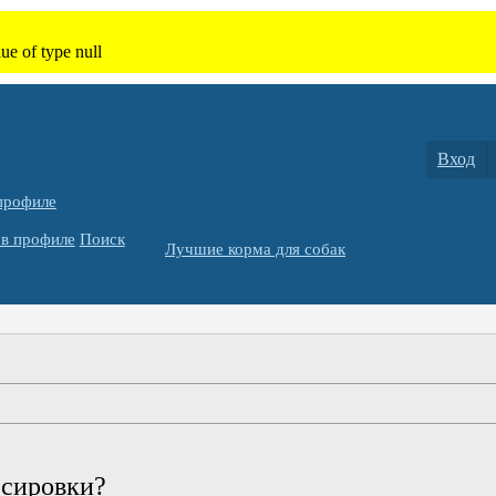
Вход
профиле
в профиле
Поиск
Лучшие корма для собак
ссировки?