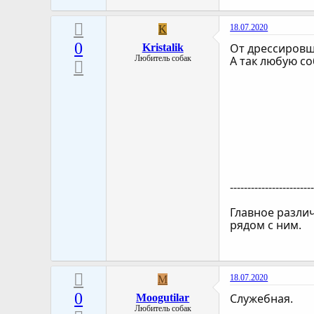
18.07.2020
K
0
От дрессировщ
Kristalik
Любитель собак
А так любую с
-----------------------
Главное различ
рядом с ним.
18.07.2020
M
0
Служебная.
Moogutilar
Любитель собак