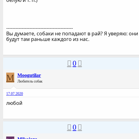
белую и т. п.)
-------------------------------------------
Вы думаете, собаки не попадают в рай? Я уверяю: они
будут там раньше каждого из нас.
0
M
Moogutilar
Любитель собак
17.07.2020
любой
0