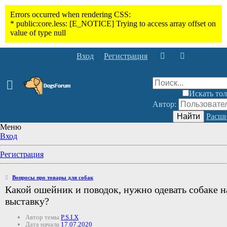
Вход
Регистрация
Искать тол
Автор:
Найти
Расши
Меню
Вход
Регистрация
Вопросы про товары для собак
Какой ошейник и поводок, нужно одевать собаке н
выставку?
Автор темы
P.S.I.X
Дата начала
17.07.2020