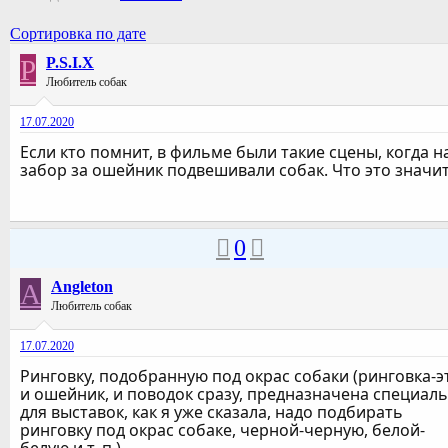
Сортировка по дате
P
P.S.I.X
Любитель собак
17.07.2020
Если кто помнит, в фильме были такие сцены, когда н
забор за ошейник подвешивали собак. Что это значи
0
A
Angleton
Любитель собак
17.07.2020
Ринговку, подобранную под окрас собаки (ринговка-э
и ошейник, и поводок сразу, предназначена специал
для выставок, как я уже сказала, надо подбирать
ринговку под окрас собаке, черной-черную, белой-