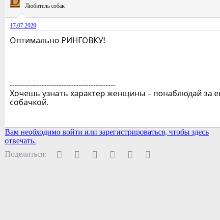
D
Любитель собак
17.07.2020
Оптимально РИНГОВКУ!
-------------------------------------------
Хочешь узнать характер женщины – понаблюдай за е
собачкой.
Вам необходимо войти или зарегистрироваться, чтобы здесь
отвечать.
Facebook
Twitter
Pinterest
WhatsApp
Электронная почта
Ссылка
Поделиться: