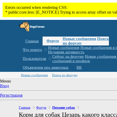
Новые сообщения
Поиск
Форум
Главная
по форуму
Новые сообщения
Новые сообщения в 
Что нового
Недавняя активность
Сейчас на форуме
Новые сообщения 
Пользователи
сообщений в профиле
Объявления про животных
ВК
Новые сообщения
Поиск по форуму
Меню
Вход
Регистрация
Главная
Форум
Питание собак
Корм для собак Цезарь какого класс