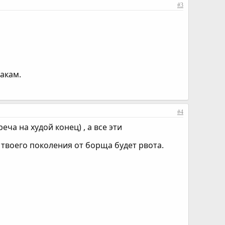
#3
акам.
#4
ча на худой конец) , а все эти
у твоего поколения от борща будет рвота.