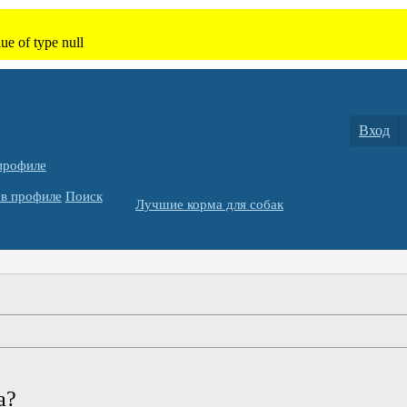
Вход
профиле
в профиле
Поиск
Лучшие корма для собак
а?