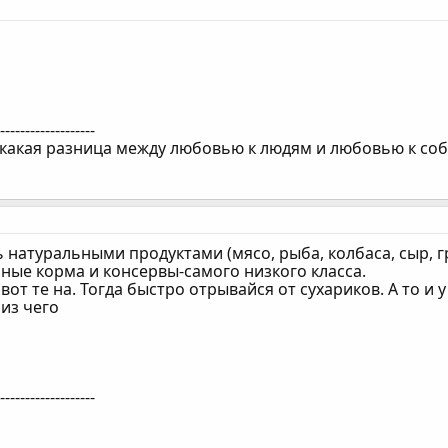
--------------------
 какая разница между любовью к людям и любовью к соб
натуральными продуктами (мясо, рыба, колбаса, сыр, гре
ные корма и консервы-самого низкого класса.
вот те на. Тогда быстро отрывайся от сухариков. А то и 
 из чего
--------------------