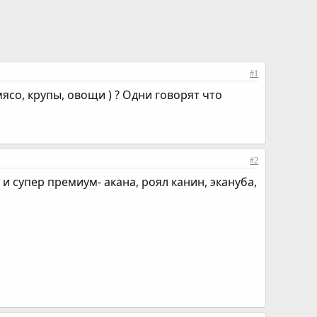
#1
о, крупы, овощи ) ? Одни говорят что
#2
и супер премиум- акана, роял канин, экануба,