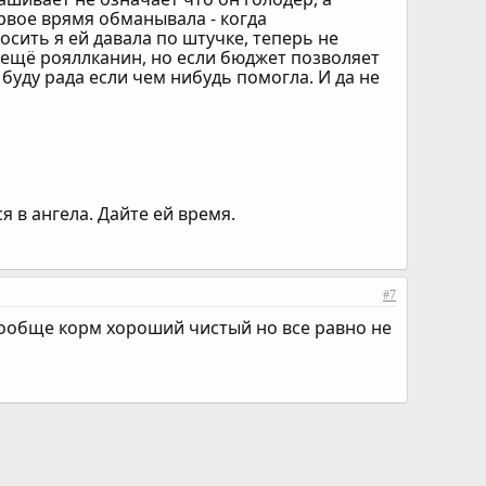
ервое врямя обманывала - когда
сить я ей давала по штучке, теперь не
о ещё рояллканин, но если бюджет позволяет
буду рада если чем нибудь помогла. И да не
я в ангела. Дайте ей время.
#7
вообще корм хороший чистый но все равно не