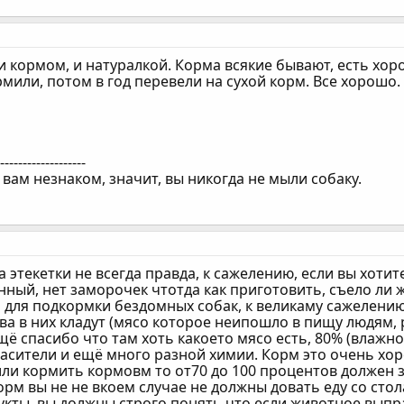
 кормом, и натуралкой. Корма всякие бывают, есть хор
мили, потом в год перевели на сухой корм. Все хорошо. 
--------------------
 вам незнаком, значит, вы никогда не мыли собаку.
а этекетки не всегда правда, к сажелению, если вы хот
ный, нет заморочек чтотда как приготовить, съело ли ж
 для подкормки бездомных собак, к великаму сажелению
ва в них кладут (мясо которое неипошло в пищу людям,
щё спасибо что там хоть какоето мясо есть, 80% (влажно
расители и ещё много разной химии. Корм это очень хор
или кормить кормовм то от70 до 100 процентов должен 
орм вы не не вкоем случае не должны довать еду со стол
укты, вы должны строго понять что если животное выпра