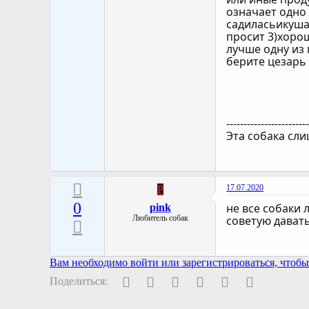
означает одно 
садиласьикушат
просит 3)хорош
лучше одну из 
берите цезарь
-----------------------
Эта собака сли
17.07.2020
P
0
не все собаки
pink
Любитель собак
советую давать
Вам необходимо войти или зарегистрироваться, чтобы 
Facebook
Twitter
Pinterest
WhatsApp
Электронная поч
Ссылка
Поделиться: