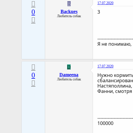
17.07.2020
B
0
3
Backues
Любитель собак
-----------------------
Я не понимаю,
17.07.2020
D
0
Нужно кормить 
Dameena
Любитель собак
сбалансирован
Настяполлина, 
Фанни, смотря
-----------------------
100000