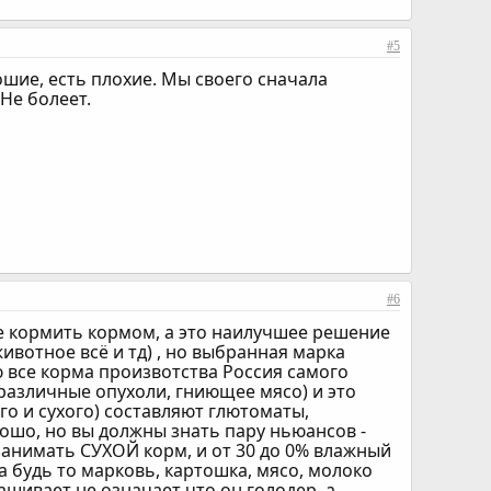
#5
ошие, есть плохие. Мы своего сначала
Не болеет.
#6
ите кормить кормом, а это наилучшее решение
ивотное всё и тд) , но выбранная марка
 все корма произвотства Россия самого
 различные опухоли, гниющее мясо) и это
го и сухого) составляют глютоматы,
ошо, но вы должны знать пару ньюансов -
занимать СУХОЙ корм, и от 30 до 0% влажный
а будь то марковь, картошка, мясо, молоко
шивает не означает что он голодер, а