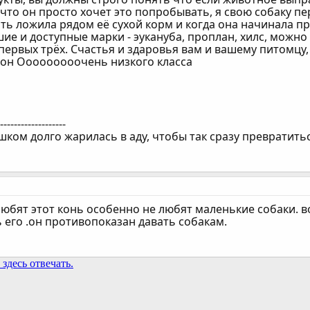
что он просто хочет это попробывать, я свою собаку п
ь ложила рядом её сухой корм и когда она начинала про
ие и доступные марки - эукануба, проплан, хилс, можн
первых трёх. Счастья и здаровья вам и вашему питомцу, 
 он Ооооооооочень низкого класса
--------------------
шком долго жарилась в аду, чтобы так сразу превратитьс
 любят этот конь особенно не любят маленькие собаки. 
 его .он противопоказан давать собакам.
здесь отвечать.
та