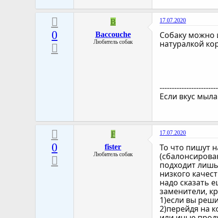
17.07.2020
B
0
Собаку можно и
Baccouche
Любитель собак
натуралкой кор
-----------------------
Если вкус мыла
17.07.2020
F
0
То что пишут н
fister
Любитель собак
(сбалонсирован
подходит лишь
низкого качест
надо сказать е
заменители, к
1)если вы реш
2)перейдя на к
или иные прод