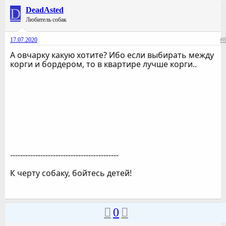
D
DeadAsted
Любитель собак
17.07.2020
#8
А овчарку какую хотите? Ибо если выбирать между
корги и бордером, то в квартире лучше корги..
-------------------------------------------
К черту собаку, бойтесь детей!
0