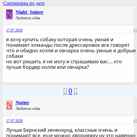
Сортировка по дате
N
Night_Sniper
Любитель собак
17.07.2020
#1
я хочу купить собаку которая очень умная и
понимает команды после дрессировок все говорят
что и обидно колли и овчарка очень умные и добрые
собаки
но вот решить я не могу и спрашиваю вас.... кто
лучше бордер колли или овчарка?
0
N
Nutter
Любитель собак
17.07.2020
#2
Лучше Бернский зененхунд, классные очень и
понимают все, еще можно дворняжку ну это наверно