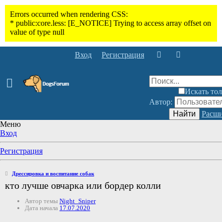
Вход
Регистрация
Искать тол
Автор:
Найти
Расши
Меню
Вход
Регистрация
Дрессировка и воспитание собак
кто лучше овчарка или бордер колли
Автор темы
Night_Sniper
Дата начала
17.07.2020