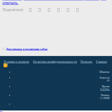
отвечать.
Facebook
Twitter
Pinterest
WhatsApp
Электронная почта
Ссылка
Поделиться:
Дрессировка и воспитание собак
Условия и правила
Политика конфиденциальности
Помощь
Главная
RSS
Ширина
Запросы
19
Время
0.0304s
Память
3.14MB