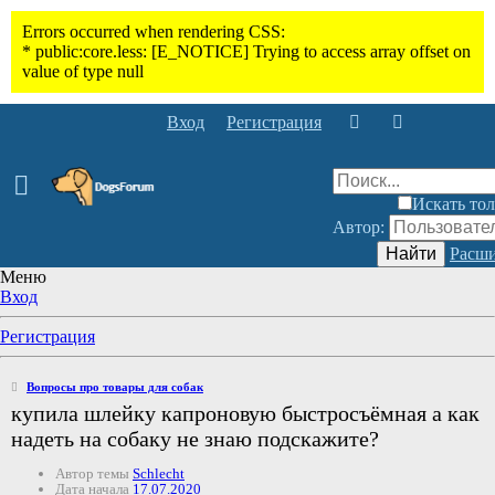
Вход
Регистрация
Искать тол
Автор:
Найти
Расши
Меню
Вход
Регистрация
Вопросы про товары для собак
купила шлейку капроновую быстросъёмная а как
надеть на собаку не знаю подскажите?
Автор темы
Schlecht
Дата начала
17.07.2020