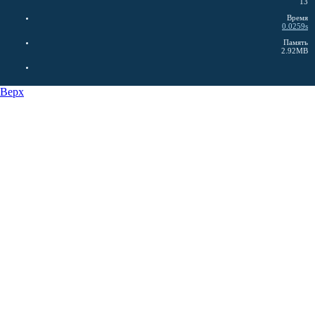
13
Время
0.0259s
Память
2.92MB
Верх