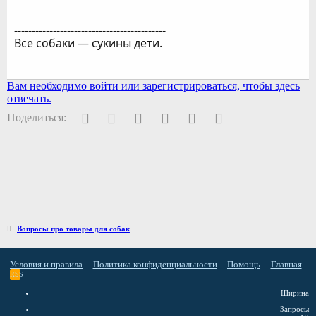
-------------------------------------------
Все собаки — сукины дети.
Вам необходимо войти или зарегистрироваться, чтобы здесь
отвечать.
Facebook
Twitter
Pinterest
WhatsApp
Электронная почта
Ссылка
Поделиться:
Вопросы про товары для собак
Условия и правила
Политика конфиденциальности
Помощь
Главная
RSS
Ширина
Запросы