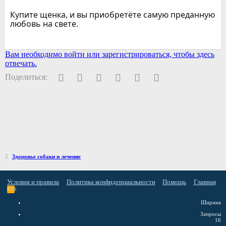
Купите щенка, и вы приобретёте самую преданную
любовь на свете.
Вам необходимо войти или зарегистрироваться, чтобы здесь
отвечать.
Facebook
Twitter
Pinterest
WhatsApp
Электронная почта
Ссылка
Поделиться:
Здоровье собаки и лечение
Условия и правила
Политика конфиденциальности
Помощь
Главная
RSS
Ширина
Запросы
16