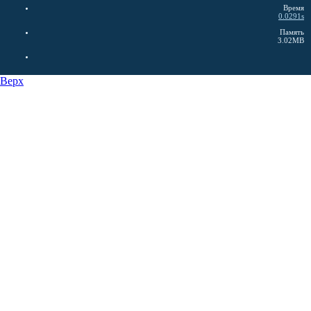
Время
0.0291s
Память
3.02MB
Верх