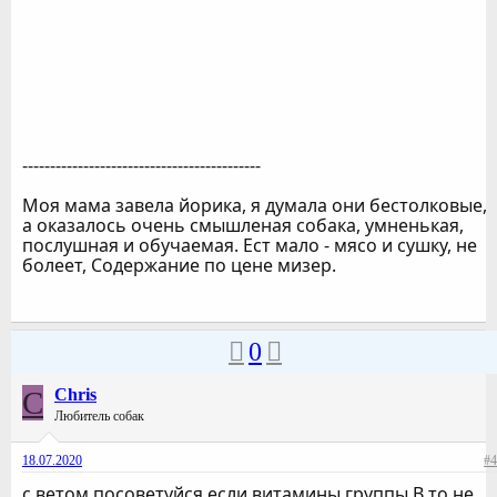
-------------------------------------------
Моя мама завела йорика, я думала они бестолковые,
а оказалось очень смышленая собака, умненькая,
послушная и обучаемая. Ест мало - мясо и сушку, не
болеет, Содержание по цене мизер.
0
C
Chris
Любитель собак
18.07.2020
#4
с ветом посоветуйся если витамины группы В то не