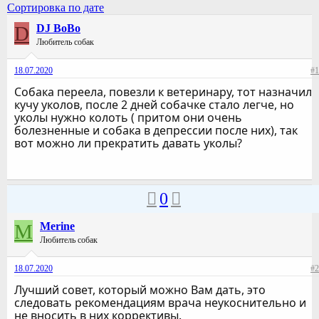
Сортировка по дате
D
DJ BoBo
Любитель собак
18.07.2020
#1
Собака переела, повезли к ветеринару, тот назначил
кучу уколов, после 2 дней собачке стало легче, но
уколы нужно колоть ( притом они очень
болезненные и собака в депрессии после них), так
вот можно ли прекратить давать уколы?
0
M
Merine
Любитель собак
18.07.2020
#2
Лучший совет, который можно Вам дать, это
следовать рекомендациям врача неукоснительно и
не вносить в них коррективы.