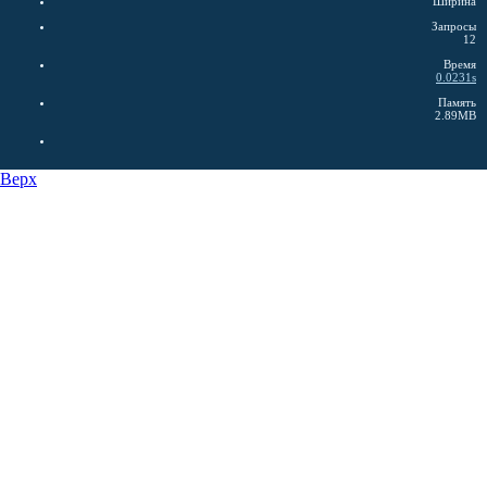
Ширина
Запросы
12
Время
0.0231s
Память
2.89MB
Верх