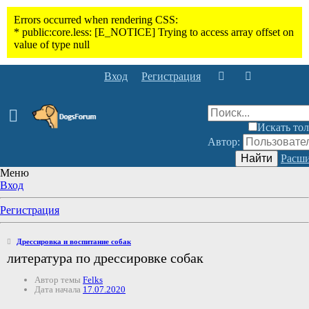
Вход
Регистрация
Искать тол
Автор:
Найти
Расши
Меню
Вход
Регистрация
Дрессировка и воспитание собак
литература по дрессировке собак
Автор темы
Felks
Дата начала
17.07.2020