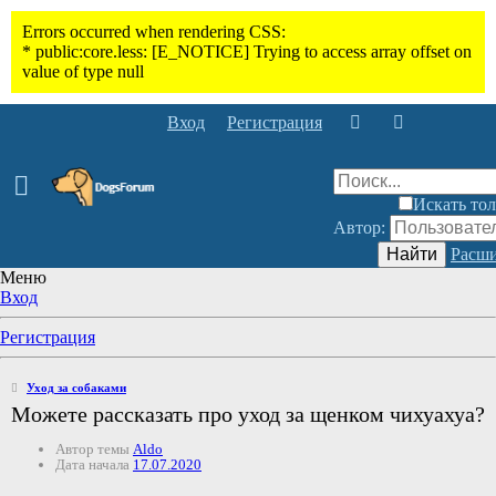
Вход
Регистрация
Искать тол
Автор:
Найти
Расши
Меню
Вход
Регистрация
Уход за собаками
Можете рассказать про уход за щенком чихуахуа?
Автор темы
Aldo
Дата начала
17.07.2020