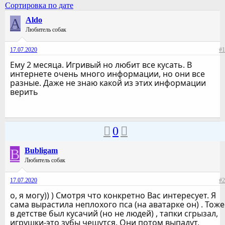
Сортировка по дате
A
Aldo
Любитель собак
17.07.2020
#1
Ему 2 месяца. Игривый но любит все кусать. В
интернете очень много информации, но они все
разные. Даже не знаю какой из этих информации
верить
0
B
Bubligam
Любитель собак
17.07.2020
#2
о, я могу)) ) Смотря что конкретно Вас интересует. Я
сама вырастила неплохого пса (на аватарке он) . Тоже
в детстве был кусачий (но не людей) , тапки сгрызал,
игрушки-это зубы чешутся. Они потом выпадут,