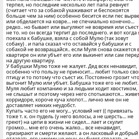
терпел, но последние несколько лет папа ревнует
(считает что за собакой ухаживают и беспокоятся
больше чем за ним) особенно бесится если пес вырв
или обделается на ковре... не спечиально конечно...
редко.. но бывает или выгуляют не вовремя или съест
не то. но он всегда терпит до последнего. и вот когда 
поехала к бабушке, взяла с собой Мулю (так зовут
собаку) . и папа сказал что оставайся у бабушки и с
собакой не возвращайся.. если Муля снова окажется 
квартире он или убъет его или выкинет или сам пере
на другую квартиру.
У бабушки Мулю тоже не жалует. Дед всех ненавидит,
особенно что пользу не приносит... любит только св
птицу и то потому что съест их. Постоянно грозит чт
выгонит Мулю или убъет. Бабушка тоже его не любит.
Муля любит компанию и за людьми ходит хвостиком,
не слышыт и поэтому через него спотыкаются... живет
корридоре, короче куча хлопот... лично мне он не
доставляет никких неудобст.
Купать часто его не могу... условий нет (( привязать
тоже т. к. он пудель (у него волосы, а не шерсть... не
греют) на цепи в жизни не сидел... лает и скулит
громко... мне его очень жалко... все ненавидят,
призирают и смерти желают. а он ласковый и добрый (
отдавать его никому не хочу, он будет страдать и