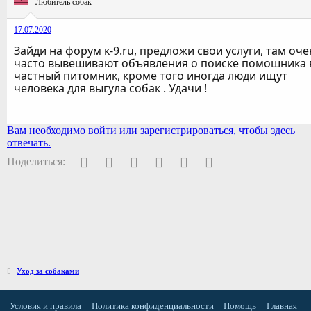
Любитель собак
17.07.2020
Зайди на форум к-9.ru, предложи свои услуги, там оч
часто вывешивают объявления о поиске помошника 
частный питомник, кроме того иногда люди ищут
человека для выгула собак . Удачи !
Вам необходимо войти или зарегистрироваться, чтобы здесь
отвечать.
Facebook
Twitter
Pinterest
WhatsApp
Электронная почта
Ссылка
Поделиться:
Уход за собаками
Условия и правила
Политика конфиденциальности
Помощь
Главная