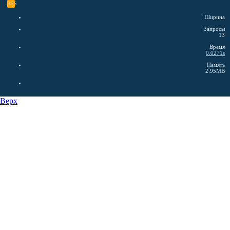
RSS
Ширина
Запросы
13
Время
0.0271s
Память
2.95MB
Верх