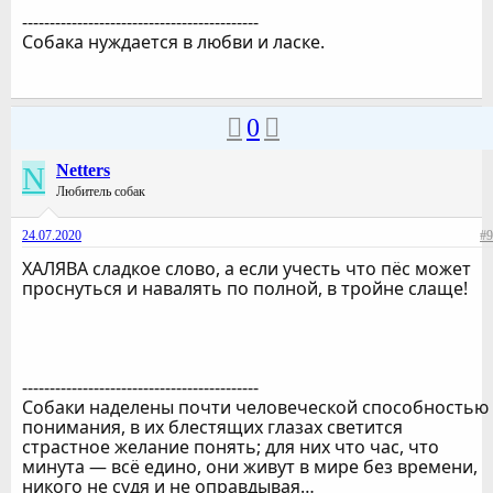
-------------------------------------------
Собака нуждается в любви и ласке.
0
N
Netters
Любитель собак
24.07.2020
#9
ХАЛЯВА сладкое слово, а если учесть что пёс может
проснуться и навалять по полной, в тройне слаще!
-------------------------------------------
Собаки наделены почти человеческой способностью
понимания, в их блестящих глазах светится
страстное желание понять; для них что час, что
минута — всё едино, они живут в мире без времени,
никого не судя и не оправдывая…