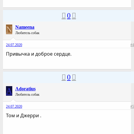
0
N
Nameena
Любитель собак
24.07.2020
#4
Привычка и доброе сердце.
0
A
Adoratius
Любитель собак
24.07.2020
#5
Том и Джерри .