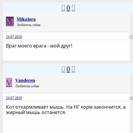
0
M
Mikajora
Любитель собак
24.07.2020
#7
Враг моего врага - мой друг!
0
V
Vanderen
Любитель собак
24.07.2020
#8
Кот откармливает мышь. На НГ корм закончится, а
жирный мышь останется.