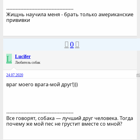
-------------------------------------------
Жищнь научила меня - брать только американские
прививки
0
L
Lucifer
Любитель собак
24.07.2020
#6
враг моего врага-мой друг!)))
-------------------------------------------
Все говорят, собака — лучший друг человека. Тогда
почему же мой пес не грустит вместе со мной?