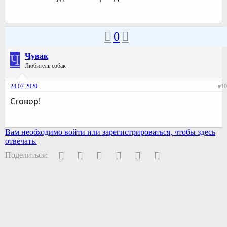
0
Ч
Чувак
Любитель собак
24.07.2020
#10
Сговор!
Вам необходимо войти или зарегистрироваться, чтобы здесь
отвечать.
Facebook
Twitter
Pinterest
WhatsApp
Электронная почта
Ссылка
Поделиться: