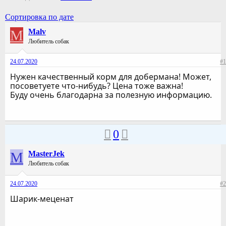
Сортировка по дате
M
Malv
Любитель собак
24.07.2020
#1
Нужен качественный корм для добермана! Может,
посоветуете что-нибудь? Цена тоже важна!
Буду очень благодарна за полезную информацию.
0
M
MasterJek
Любитель собак
24.07.2020
#2
Шарик-меценат