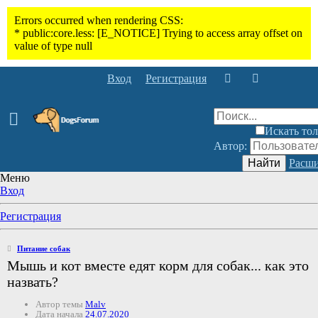
Вход
Регистрация
Искать тол
Автор:
Найти
Расши
Меню
Вход
Регистрация
Питание собак
Мышь и кот вместе едят корм для собак... как это
назвать?
Автор темы
Malv
Дата начала
24.07.2020