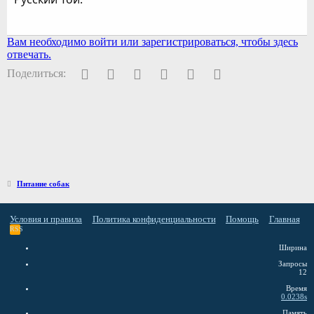
Вам необходимо войти или зарегистрироваться, чтобы здесь
отвечать.
Facebook
Twitter
Pinterest
WhatsApp
Электронная почта
Ссылка
Поделиться:
Питание собак
Условия и правила
Политика конфиденциальности
Помощь
Главная
RSS
Ширина
Запросы
12
Время
0.0238s
Память