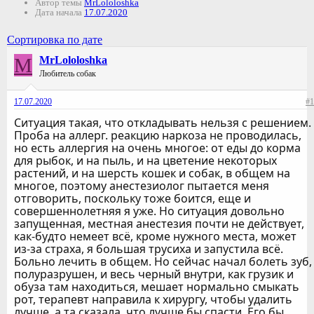
Автор темы
MrLololoshka
Дата начала
17.07.2020
Сортировка по дате
M
MrLololoshka
Любитель собак
17.07.2020
#1
Ситуация такая, что откладывать нельзя с решением.
Проба на аллерг. реакцию наркоза не проводилась,
но есть аллергия на очень многое: от еды до корма
для рыбок, и на пыль, и на цветение некоторых
растений, и на шерсть кошек и собак, в общем на
многое, поэтому анестезиолог пытается меня
отговорить, поскольку тоже боится, еще и
совершеннолетняя я уже. Но ситуация довольно
запущенная, местная анестезия почти не действует,
как-будто немеет всё, кроме нужного места, может
из-за страха, я большая трусиха и запустила всё.
Больно лечить в общем. Но сейчас начал болеть зуб,
полуразрушен, и весь черный внутри, как грузик и
обуза там находиться, мешает нормально смыкать
рот, терапевт направила к хирургу, чтобы удалить
лучше, а та сказала, что лучше бы спасти. Его бы