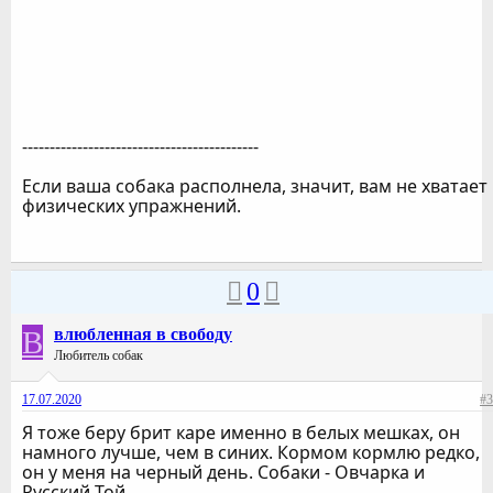
-------------------------------------------
Если ваша собака располнела, значит, вам не хватает
физических упражнений.
0
В
влюбленная в свободу
Любитель собак
17.07.2020
#3
Я тоже беру брит каре именно в белых мешках, он
намного лучше, чем в синих. Кормом кормлю редко,
он у меня на черный день. Собаки - Овчарка и
Русский Той.