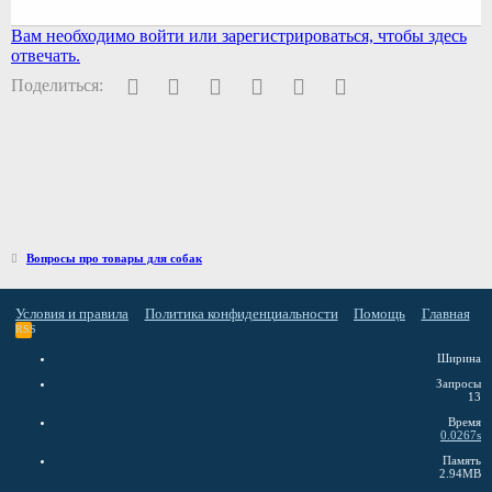
Вам необходимо войти или зарегистрироваться, чтобы здесь
отвечать.
Facebook
Twitter
Pinterest
WhatsApp
Электронная почта
Ссылка
Поделиться:
Вопросы про товары для собак
Условия и правила
Политика конфиденциальности
Помощь
Главная
RSS
Ширина
Запросы
13
Время
0.0267s
Память
2.94MB