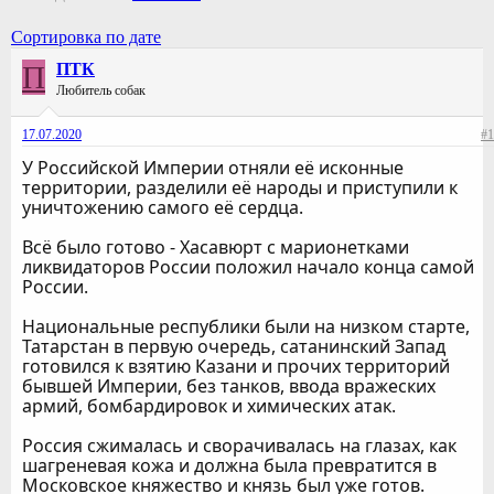
Сортировка по дате
П
ПТК
Любитель собак
17.07.2020
#1
У Российской Империи отняли её исконные
территории, разделили её народы и приступили к
уничтожению самого её сердца.
Всё было готово - Хасавюрт с марионетками
ликвидаторов России положил начало конца самой
России.
Национальные республики были на низком старте,
Татарстан в первую очередь, сатанинский Запад
готовился к взятию Казани и прочих территорий
бывшей Империи, без танков, ввода вражеских
армий, бомбардировок и химических атак.
Россия сжималась и сворачивалась на глазах, как
шагреневая кожа и должна была превратится в
Московское княжество и князь был уже готов.