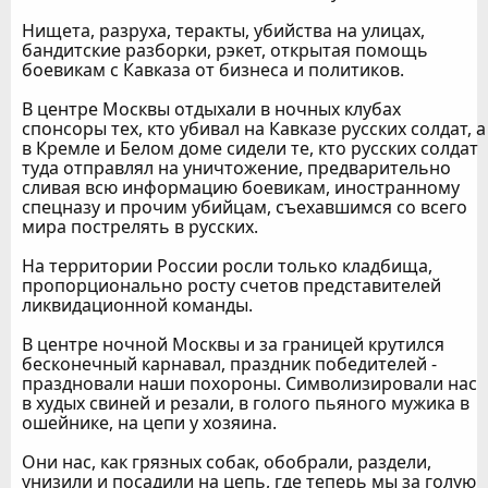
Нищета, разруха, теракты, убийства на улицах,
бандитские разборки, рэкет, открытая помощь
боевикам с Кавказа от бизнеса и политиков.
В центре Москвы отдыхали в ночных клубах
спонсоры тех, кто убивал на Кавказе русских солдат, а
в Кремле и Белом доме сидели те, кто русских солдат
туда отправлял на уничтожение, предварительно
сливая всю информацию боевикам, иностранному
спецназу и прочим убийцам, съехавшимся со всего
мира пострелять в русских.
На территории России росли только кладбища,
пропорционально росту счетов представителей
ликвидационной команды.
В центре ночной Москвы и за границей крутился
бесконечный карнавал, праздник победителей -
праздновали наши похороны. Символизировали нас
в худых свиней и резали, в голого пьяного мужика в
ошейнике, на цепи у хозяина.
Они нас, как грязных собак, обобрали, раздели,
унизили и посадили на цепь, где теперь мы за голую