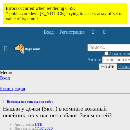
Вход
Регистрация
Искать тол
Автор:
Найти
Расши
Меню
Вход
Регистрация
Вопросы про товары для собак
Нашли у дочки (5кл. ) в комнате кожаный
ошейник, но у нас нет собаки. Зачем он ей?
Автор темы
ПТК
Дата начала
17.07.2020