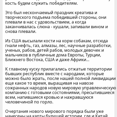
кость будем служить победителям.
Это был нескончаемый праздник креатива и
творческого подъема победившей стороны, они
плевали в нас с удовольствием, а когда
заканчивалась слюна - кушали, запивали вином и
снова плевали.
Из США высылали кости на корм собакам, отсюда
гнали нефть, газ, алмазы, лес, научные разработки,
ученых, рабов, детей рабов, молодых девочек и
мальчиков в публичные дома Европы, Турции,
Ближнего Востока, США и даже Африки...
К главному куску прилагались отжатые территории
бывших республик вместе с народами, которые
можно было жрать, после нашей полной ликвидации
еще какое то время, выращивая на навозе
сожранных народов новую мировую управленческую
компанию с готовыми состояниями, пресытившиеся
всем, напившиеся кровью и нажравшуюся
человечиной по горло.
Очертания нового мирового порядка были уже
нанесены на карты будущей истории, где и Китай