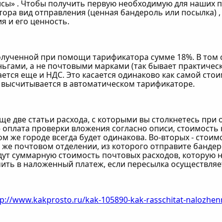
висы» . Чтобы получить первую необходимую для наших 
ора вид отправления (ценная бандероль или посылка) , 
я и его ценность.
олученной при помощи тарификатора сумме 18%. В том с
ьгами, а не почтовыми марками (так бывает практическ
тся еще и НДС. Это касается одинаково как самой стоим
 высчитывается в автоматическом тарификаторе.
еще две статьи расхода, с которыми вы столкнетесь при
- оплата проверки вложения согласно описи, стоимость
ом же городе всегда будет одинакова. Во-вторых - стоим
 же почтовом отделении, из которого отправите бандеро
дут суммарную стоимость почтовых расходов, которую 
ить в наложенный платеж, если пересылка осуществляет
tp://www.kakprosto.ru/kak-105890-kak-rasschitat-nalozhe