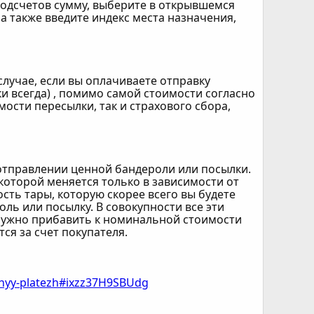
подсчетов сумму, выберите в открывшемся
а также введите индекс места назначения,
лучае, если вы оплачиваете отправку
и всегда) , помимо самой стоимости согласно
ости пересылки, так и страхового сбора,
 отправлении ценной бандероли или посылки.
 которой меняется только в зависимости от
ость тары, которую скорее всего вы будете
ль или посылку. В совокупности все эти
нужно прибавить к номинальной стоимости
ся за счет покупателя.
nnyy-platezh#ixzz37H9SBUdg