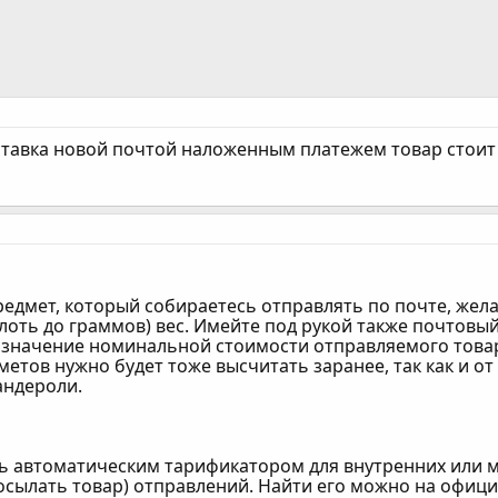
ставка новой почтой наложенным платежем товар стоит 5
редмет, который собираетесь отправлять по почте, жел
лоть до граммов) вес. Имейте под рукой также почтовы
 значение номинальной стоимости отправляемого товара
етов нужно будет тоже высчитать заранее, так как и о
андероли.
ь автоматическим тарификатором для внутренних или ме
осылать товар) отправлений. Найти его можно на офици