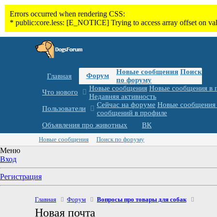
Новые сообщения
Поиск
Форум
Главная
по форуму
Новые сообщения
Новые сообщения в 
Что нового
Недавняя активность
Сейчас на форуме
Новые сообщения 
Пользователи
сообщений в профиле
Объявления про животных
ВК
Новые сообщения
Поиск по форуму
Меню
Вход
Регистрация
Главная
Форум
Вопросы про товары для собак
Новая почта