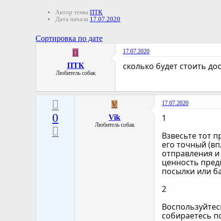
Автор темы
ПТК
Дата начала
17.07.2020
Сортировка по дате
17.07.2020
П
сколько будет стоить до
ПТК
Любитель собак
17.07.2020
V
0
1
Vik
Любитель собак
Взвесьте тот п
его точный (вп
отправления и
ценность предм
посылки или б
2
Воспользуйтес
собираетесь п