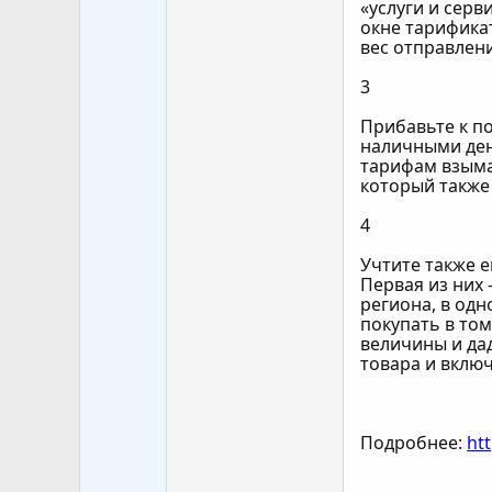
«услуги и сер
окне тарификат
вес отправлени
3
Прибавьте к п
наличными ден
тарифам взымае
который также
4
Учтите также 
Первая из них 
региона, в одн
покупать в том
величины и да
товара и включ
Подробнее:
ht