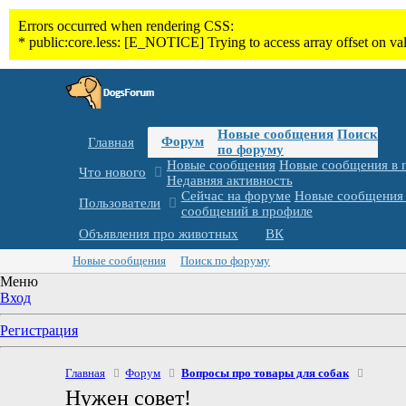
Новые сообщения
Поиск
Форум
Главная
по форуму
Новые сообщения
Новые сообщения в 
Что нового
Недавняя активность
Сейчас на форуме
Новые сообщения 
Пользователи
сообщений в профиле
Объявления про животных
ВК
Новые сообщения
Поиск по форуму
Меню
Вход
Регистрация
Главная
Форум
Вопросы про товары для собак
Нужен совет!