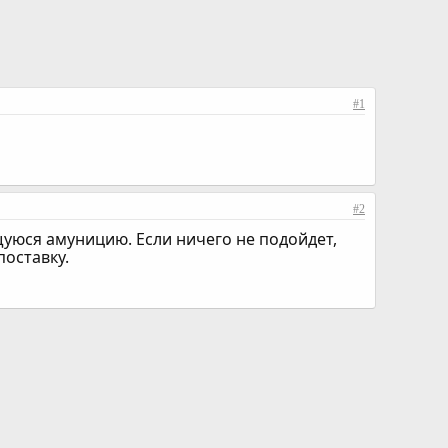
#1
#2
уюся амуницию. Если ничего не подойдет,
поставку.