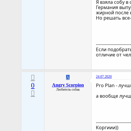
Я взяла собу в
Германия выпус
жирной после 
Но решать все
-----------------------
Если подобрать
отличие от чел
24.07.2020
A
0
Pro Plan - лучш
Angry Scorpion
Любитель собак
а вообще лучше
-----------------------
Коргиии))