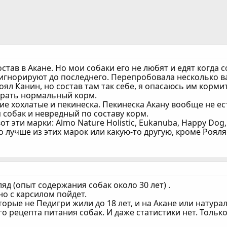
став в Акане. Но мои собаки его не любят и едят когда с
гнорируют до последнего. Перепробовала несколько вар
оял Канин, но состав там так себе, я опасаюсь им корми
брать нормальный корм.
ие хохлатые и пекинеска. Пекинеска Акану вообще не ест
 собак и невредный по составу корм.
 эти марки: Almo Nature Holistic, Eukanuba, Happy Dog, P
о лучше из этих марок или какую-то другую, кроме Рояля
яд (опыт содержания собак около 30 лет) .
 но с карсилом пойдет.
торые не Педигри жили до 18 лет, и на Акане или натурал
о рецепта питания собак. И даже статистики нет. Толь