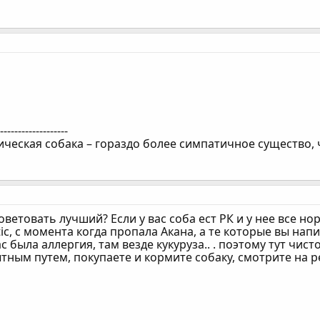
--------------------
ическая собака – гораздо более симпатичное существо, 
ветовать лучший? Если у вас соба ест РК и у нее все но
tic, с момента когда пропала Акана, а те которые вы напи
с была аллергия, там везде кукуруза.. . поэтому тут чи
ным путем, покупаете и кормите собаку, смотрите на р