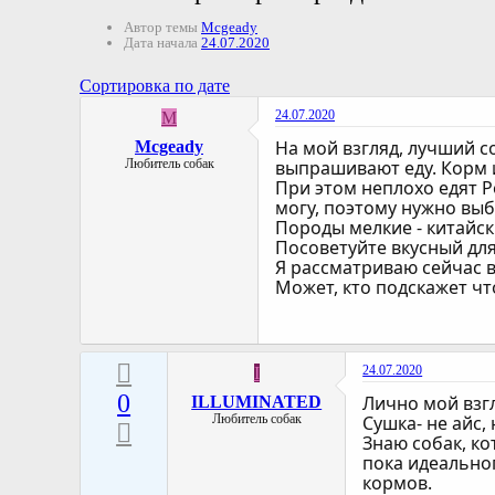
Автор темы
Mcgeady
Дата начала
24.07.2020
Сортировка по дате
24.07.2020
M
На мой взгляд, лучший со
Mcgeady
Любитель собак
выпрашивают еду. Корм и
При этом неплохо едят Р
могу, поэтому нужно вы
Породы мелкие - китайск
Посоветуйте вкусный для
Я рассматриваю сейчас вот
Может, кто подскажет чт
24.07.2020
I
0
Лично мой взгл
ILLUMINATED
Любитель собак
Сушка- не айс,
Знаю собак, ко
пока идеальног
кормов.