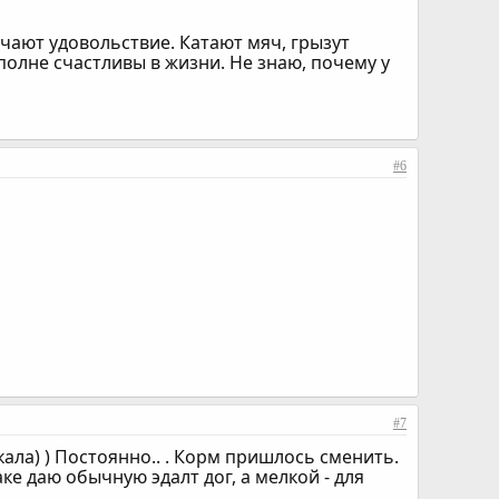
учают удовольствие. Катают мяч, грызут
олне счастливы в жизни. Не знаю, почему у
#6
#7
кала) ) Постоянно.. . Корм пришлось сменить.
аке даю обычную эдалт дог, а мелкой - для