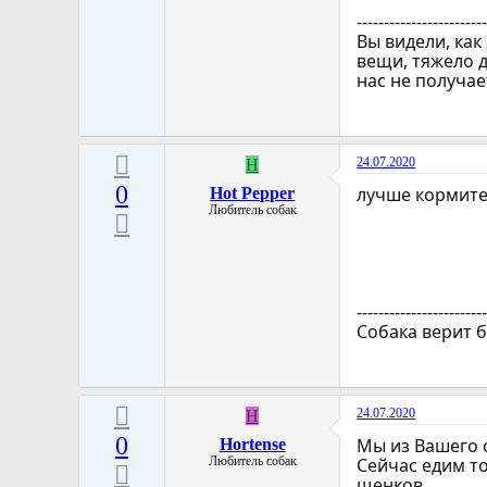
-----------------------
Вы видели, как
вещи, тяжело 
нас не получае
24.07.2020
H
0
лучше кормите 
Hot Pepper
Любитель собак
-----------------------
Собака верит б
24.07.2020
H
0
Мы из Вашего с
Hortense
Любитель собак
Сейчас едим то
щенков.