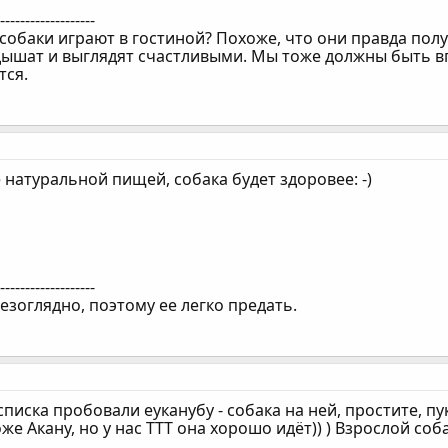
--------------------
 собаки играют в гостиной? Похоже, что они правда пол
дышат и выглядят счастливыми. Мы тоже должны быть вп
тся.
натуральной пищей, собака будет здоровее: -)
--------------------
езоглядно, поэтому ее легко предать.
писка пробовали еуканубу - собака на ней, простите, пу
же Акану, но у нас ТТТ она хорошо идёт)) ) Взрослой соб