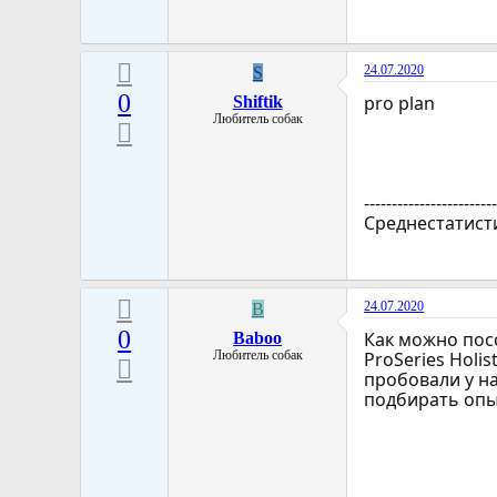
24.07.2020
S
0
pro plan
Shiftik
Любитель собак
-----------------------
Среднестатист
24.07.2020
B
0
Как можно посо
Baboo
Любитель собак
ProSeries Holis
пробовали у на
подбирать опыт