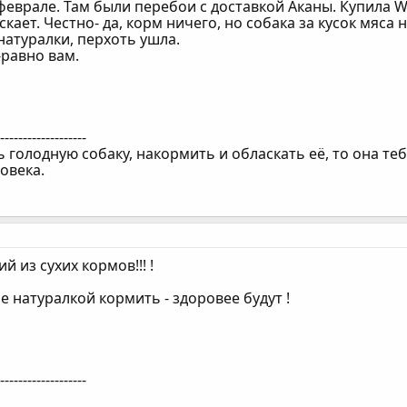
 феврале. Там были перебои с доставкой Аканы. Купила W
кает. Честно- да, корм ничего, но собака за кусок мяса
натуралки, перхоть ушла.
-равно вам.
--------------------
 голодную собаку, накормить и обласкать её, то она теб
овека.
ий из сухих кормов!!! !
 натуралкой кормить - здоровее будут !
--------------------