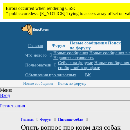
Новые сообщения
Поиск
Форум
Главная
по форуму
Новые сообщения
Новые сообщения в 
Что нового
Недавняя активность
Сейчас на форуме
Новые сообщения 
Пользователи
сообщений в профиле
Объявления про животных
ВК
Новые сообщения
Поиск по форуму
Меню
Вход
Регистрация
Главная
Форум
Питание собак
Опять вопрос про корм для собак