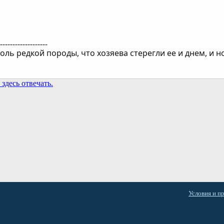
--------------------
оль редкой породы, что хозяева стерегли ее и днем, и н
здесь отвечать.
та
Условия и п