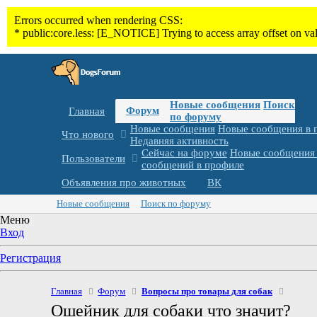
Новые сообщения
Поиск
Форум
Главная
по форуму
Новые сообщения
Новые сообщения в 
Что нового
Недавняя активность
Сейчас на форуме
Новые сообщения 
Пользователи
сообщений в профиле
Объявления про животных
ВК
Новые сообщения
Поиск по форуму
Меню
Вход
Регистрация
Главная
Форум
Вопросы про товары для собак
Ошейник для собаки что значит?