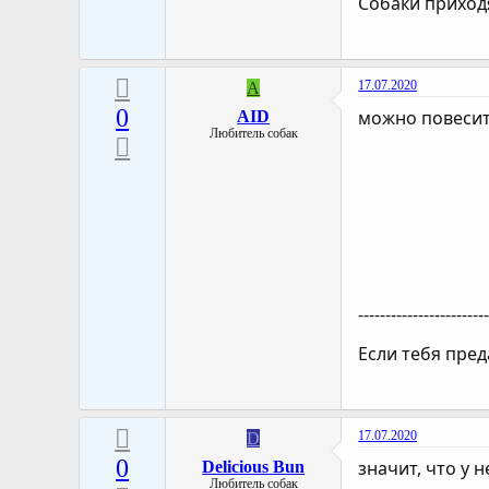
Собаки приходя
17.07.2020
A
0
можно повеси
AID
Любитель собак
-----------------------
Если тебя пред
17.07.2020
D
0
значит, что у н
Delicious Bun
Любитель собак