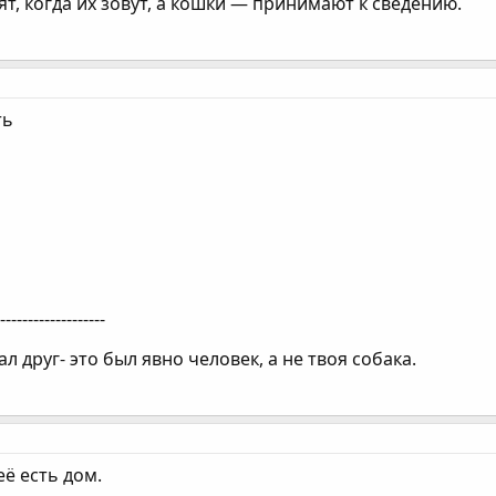
т, когда их зовут, а кошки — принимают к сведению.
ть
--------------------
ал друг- это был явно человек, а не твоя собака.
её есть дом.