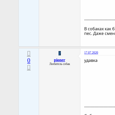
-----------------------
В собаках как 
пес. Даже сме
17.07.2020
P
0
удавка
pioner
Любитель собак
-----------------------