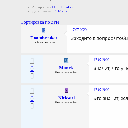
Автор темы
Doombreaker
Дата начала
17.07.2020
Сортировка по дате
17.07.2020
D
Заходите в вопрос чтоб
Doombreaker
Любитель собак
17.07.2020
M
0
Значит, что у 
Munris
Любитель собак
17.07.2020
N
0
Это значит, ес
Nicksari
Любитель собак