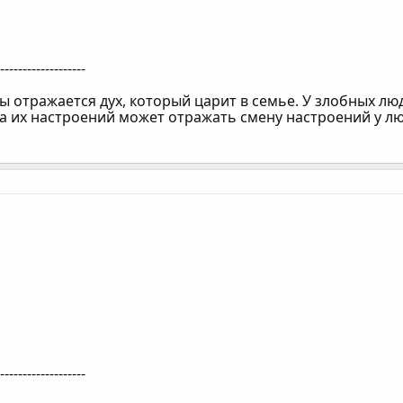
--------------------
бы отражается дух, который царит в семье. У злобных лю
на их настроений может отражать смену настроений у лю
--------------------