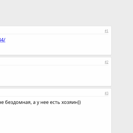
#1
34/
#2
#3
е бездомная, а у нее есть хозяин))