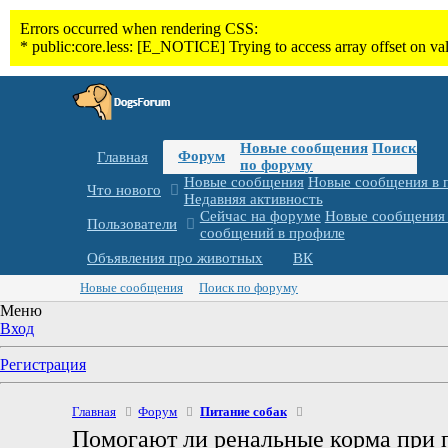
Новые сообщения
Поиск
Форум
Главная
по форуму
Новые сообщения
Новые сообщения в 
Что нового
Недавняя активность
Сейчас на форуме
Новые сообщения 
Пользователи
сообщений в профиле
Объявления про животных
ВК
Новые сообщения
Поиск по форуму
Меню
Вход
Регистрация
Главная
Форум
Питание собак
Помогают ли ренальные корма при п