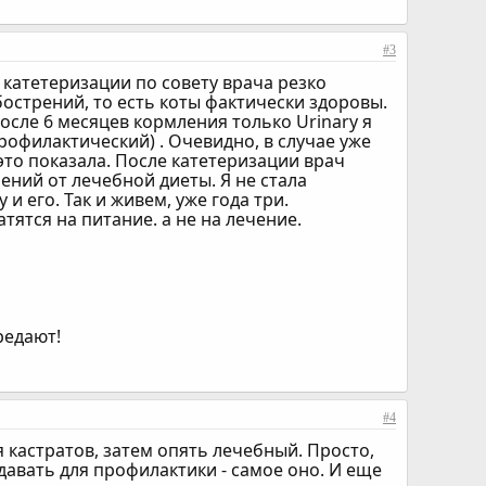
#3
 катетеризации по совету врача резко
обострений, то есть коты фактически здоровы.
после 6 месяцев кормления только Urinary я
профилактический) . Очевидно, в случае уже
то показала. После катетеризации врач
ений от лечебной диеты. Я не стала
и его. Так и живем, уже года три.
тятся на питание. а не на лечение.
редают!
#4
 кастратов, затем опять лечебный. Просто,
давать для профилактики - самое оно. И еще