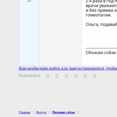
2-4 раза в год
врачи уважают 
и без приема 
гомеопатии.
Ольга, подавай
-----------------------
Обожаю собак
Вам необходимо войти или зарегистрироваться, чтобы 
Facebook
Twitter
Pinterest
WhatsApp
Электронная поч
Ссылка
Поделиться:
Главная
Форум
Питание собак