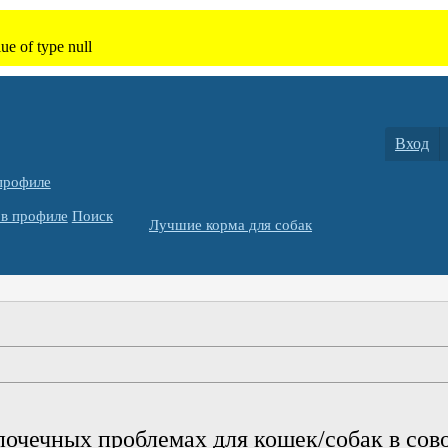
Вход
профиле
в профиле
Поиск
Лучшие корма для собак
очечных проблемах для кошек/собак в сов