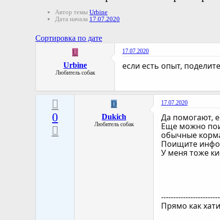
Автор темы
Urbine
Дата начала
17.07.2020
Сортировка по дате
17.07.2020
U
если есть опыт, поделите
Urbine
Любитель собак
17.07.2020
D
0
Да помогают, 
Dukich
Любитель собак
Еще можно пои
обычные корма
Поищите инфор
У меня тоже ки
-----------------------
Прямо как хат