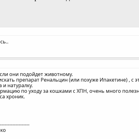
сь..
если они подойдет животному.
скать препарат Ренальцин (или похуже Ипакетине) , с
 и натуралку.
мацию по уходу за кошками с ХПН, очень много полез
са хроник.
--------------------
ико