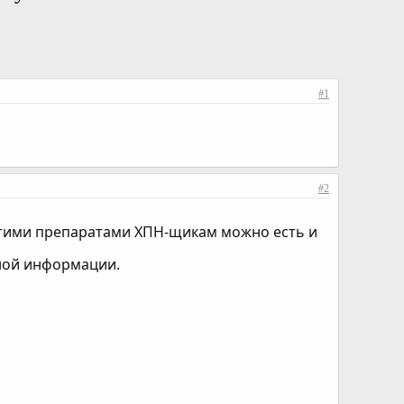
#1
#2
 этими препаратами ХПН-щикам можно есть и
ной информации.