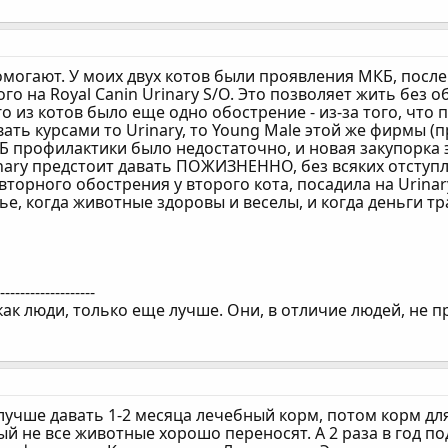
могают. У моих двух котов были проявления МКБ, после
го на Royal Canin Urinary S/O. Это позволяет жить без 
го из котов было еще одно обострение - из-за того, что 
вать курсами то Urinary, то Young Male этой же фирмы (
 профилактики было недостаточно, и новая закупорка э
inary предстоит давать ПОЖИЗНЕННО, без всяких отступл
торного обострения у второго кота, посадила на Urinary 
е, когда животные здоровы и веселы, и когда деньги тра
--------------------
ак люди, только еще лучше. Они, в отличие людей, не п
лучше давать 1-2 месяца лечебный корм, потом корм для
й не все животные хорошо переносят. А 2 раза в год по