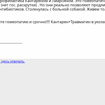
 профилактика Кантареном и Лиарсином. Это гомеопатиче
(нет гос. раскрутки) . Но они реально позволяют прод
антибиотиков. Столкнулась с больной собакой. Живем т
те гомеопатию и срочно!!!! Кантарен+Травматин в уколах!
--------------------
здесь отвечать.
та