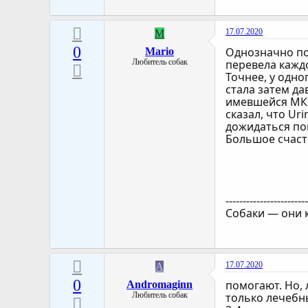
17.07.2020
M
0
Однозначно по
Mario
Любитель собак
перевела каждо
Точнее, у одно
стала затем да
имевшейся МКБ
сказал, что Ur
дожидаться пов
Большое счасть
-----------------------
Собаки — они к
17.07.2020
A
0
помогают. Но, 
Andromaginn
Любитель собак
только лечебны