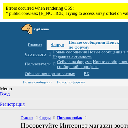
Новые сообщения
Поиск
Форум
Главная
по форуму
Новые сообщения
Новые сообщения в 
Что нового
Недавняя активность
Сейчас на форуме
Новые сообщения 
Пользователи
сообщений в профиле
Объявления про животных
ВК
Новые сообщения
Поиск по форуму
Меню
Вход
Регистрация
Главная
Форум
Питание собак
Посоветуйте Интернет магазин зоот