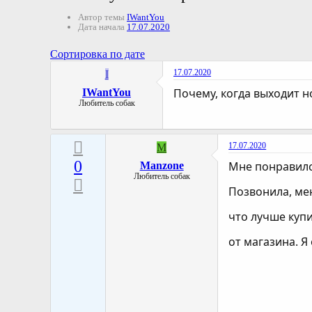
Автор темы
IWantYou
Дата начала
17.07.2020
Сортировка по дате
17.07.2020
I
Почему, когда выходит н
IWantYou
Любитель собак
17.07.2020
M
0
Мне понравил
Manzone
Любитель собак
Позвонила, ме
что лучше куп
от магазина. Я