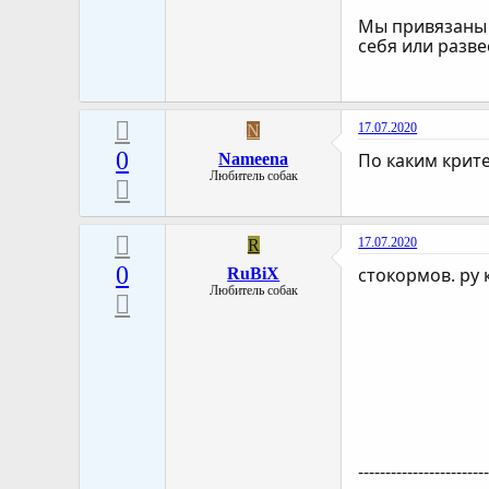
Мы привязаны к
себя или разве
17.07.2020
N
0
По каким крит
Nameena
Любитель собак
17.07.2020
R
0
стокормов. ру 
RuBiX
Любитель собак
-----------------------