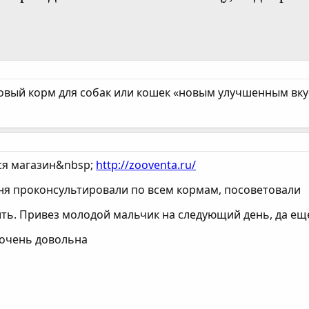
овый корм для собак или кошек «новым улучшенным вкус
ся магазин&nbsp;
http://zooventa.ru/
ня проконсультировали по всем кормам, посоветовали
ить. Привез молодой мальчик на следующий день, да ещ
 очень довольна