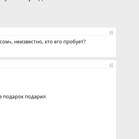
#1
ом», неизвестно, кто его пробует?
#2
е подарок подарил