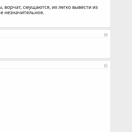
, ворчат, смущаются, их легко вывести из
ое незначительное.
#4
#5