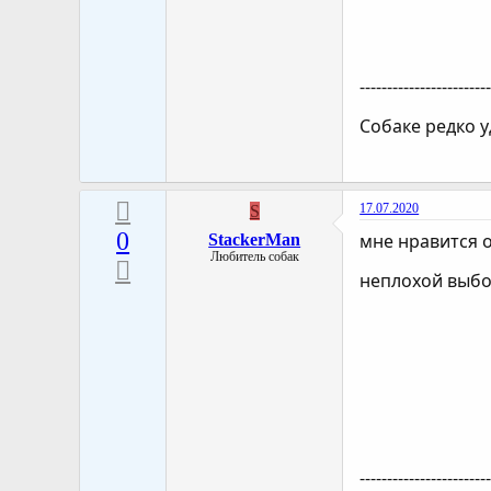
-----------------------
Собаке редко у
17.07.2020
S
0
мне нравится 
StackerMan
Любитель собак
неплохой выбор
-----------------------