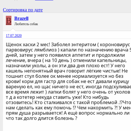
Сортировка по дате
B
Brazell
Любитель собак
17.07.2020
Щенок хаски 2 мес! Заболел энтеритом ( короновирус
парвовирус лямблиоз ) капали по назначению врача 
дней, затем у него появился аппетит и продолжили
лечение, вчера ( на 10 день ) отменили капельницы,
назначили уколы, а он эти два дня плохо ест! У него
кашель непонятный врач говорит лёгкие чистые! Не
тошнит стул более ок менее нормализуется но без
крови! корм для гастр для собак не ест давали курицу
вареную ел, но щас ничего не ест, иногда подскуливае
все время лежит ) лапки болят у него очень от уколов
т д а котетер некуда ставить уже! Кто нибудь
отзовитесь! Кто сталкивался с такой проблемой .!?Чт
нам сделать как ему помочь !? Чем накормить ?! У ме
прям душа разрывается! А ещё вопрос нормально ли
что так долго длится болезнь ?