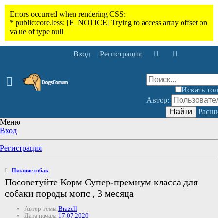
Вход
Регистрация
Искать тол
Автор:
Найти
Расши
Меню
Вход
Регистрация
Питание собак
Посоветуйте Корм Cупер-премиум класса для
собаки породы мопс , 3 месяца
Автор темы
Brazell
Дата начала
17.07.2020