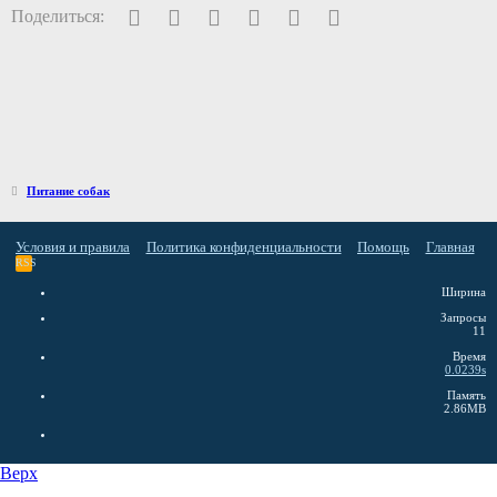
Facebook
Twitter
Pinterest
WhatsApp
Электронная почта
Ссылка
Поделиться:
Питание собак
Условия и правила
Политика конфиденциальности
Помощь
Главная
RSS
Ширина
Запросы
11
Время
0.0239s
Память
2.86MB
Верх