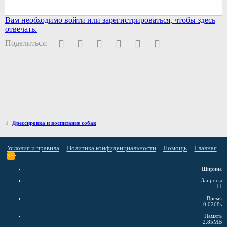
Вам необходимо войти или зарегистрироваться, чтобы здесь
отвечать.
Facebook
Twitter
Pinterest
WhatsApp
Электронная почта
Ссылка
Поделиться:
Дрессировка и воспитание собак
Условия и правила
Политика конфиденциальности
Помощь
Главная
RSS
Ширина
Запросы
11
Время
0.0268s
Память
2.85MB