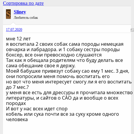
Сортировка по дате
S
Sliney
Любитель собак
17.07.2020
#1
мне 12 лет
я воспитала 2 своих собак сама породы немецкая
овчарка и лабрадора. и 1 собаку сестры породы
боксер, все они превосходно слушаются
Так как я обещала родителям что буду делать все
сама обещание свое я держу.
Моей бабушке привезут собаку сао ему 1 мес. 3 дня,
они попросили меня помочь воспитать его
но вот что меня интересует смогу ли я его воспитать
до 7 мес.?
у меня все есть для дрессуры я прочитала множество
литературы, и сайтов о САО да и вообще о всех
породах
И вот у нас всех идет спор
кобель или сука почти все за суку кроме одного
человека