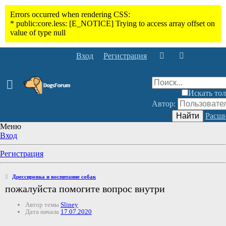
Вход
Регистрация
Искать тол
Автор:
Найти
Расши
Меню
Вход
Регистрация
Дрессировка и воспитание собак
пожалуйста помогите вопрос внутри
Автор темы
Sliney
Дата начала
17.07.2020