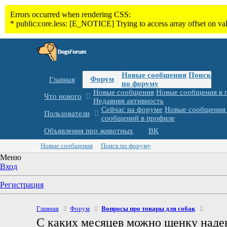
Новые сообщения
Поиск
Форум
Главная
по форуму
Новые сообщения
Новые сообщения в 
Что нового
Недавняя активность
Сейчас на форуме
Новые сообщения 
Пользователи
сообщений в профиле
Объявления про животных
ВК
Новые сообщения
Поиск по форуму
Меню
Вход
Регистрация
Главная
Форум
Вопросы про товары для собак
С каких месяцев можно щенку надев