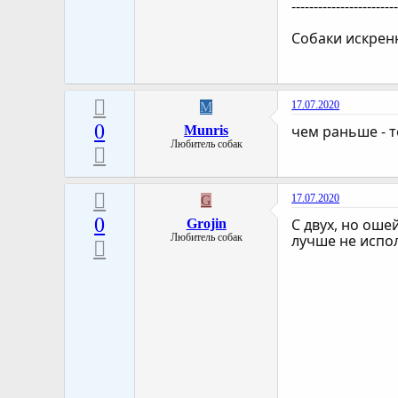
-----------------------
Собаки искренн
17.07.2020
M
0
чем раньше - т
Munris
Любитель собак
17.07.2020
G
0
С двух, но оше
Grojin
Любитель собак
лучше не испо