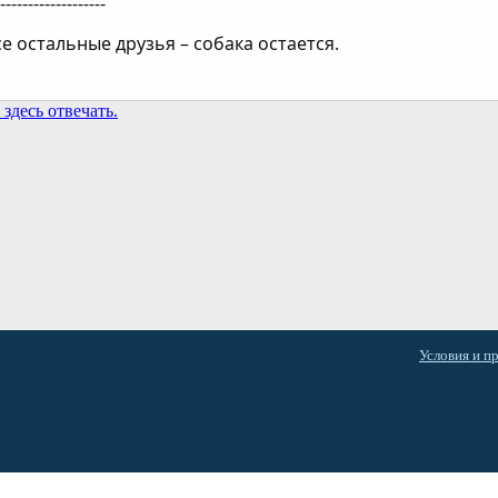
--------------------
се остальные друзья – собака остается.
здесь отвечать.
та
Условия и п