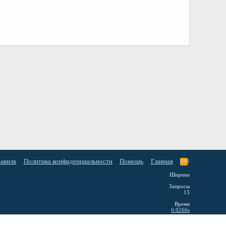
равила
Политика конфиденциальности
Помощь
Главная
RSS
Ширина
Запросы
13
Время
0.0266s
Память