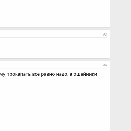
#3
#4
ому прокапать все равно надо, а ошейники