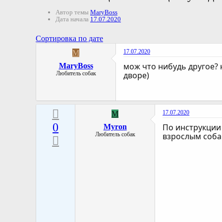
Автор темы
MaryBoss
Дата начала
17.07.2020
Сортировка по дате
17.07.2020
M
мож что нибудь другое? н
MaryBoss
Любитель собак
дворе)
17.07.2020
M
0
По инструкции 
Myron
Любитель собак
взрослым соба