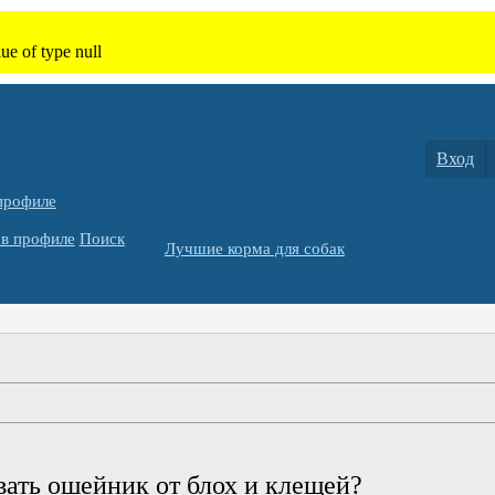
Вход
профиле
в профиле
Поиск
Лучшие корма для собак
ать ошейник от блох и клещей?