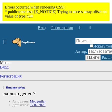
Вход
Регистрация
Искать тол
Автор:
Найти
Расши
Меню
Вход
Регистрация
Питание собак
сколько денег ?
Автор темы
Moogutilar
Дата начала
17.07.2020