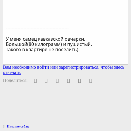
-------------------------------------------
У меня самец кавказской овчарки.
Большой(80 килограмм) и пушистый
.
Такого в квартире не поселить).
Вам необходимо войти или зарегистрироваться, чтобы здесь
отвечать.
Facebook
Twitter
Pinterest
WhatsApp
Электронная почта
Ссылка
Поделиться:
Питание собак