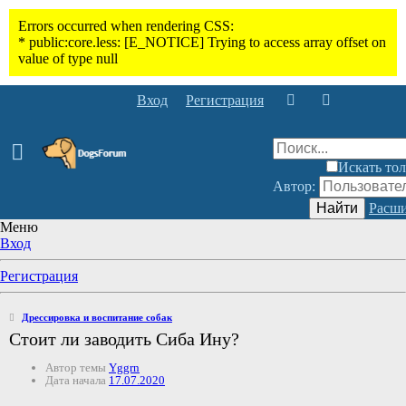
Вход
Регистрация
Искать тол
Автор:
Найти
Расши
Меню
Вход
Регистрация
Дрессировка и воспитание собак
Стоит ли заводить Сиба Ину?
Автор темы
Yggrn
Дата начала
17.07.2020