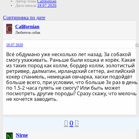
Автор темы
Californian
Дата начала
18.07.2020
Сортировка по дате
C
Californian
Любитель собак
18.07.2020
#1
Всё обдумано уже несколько лет назад. За собакой
смогу ухаживать. Раньше были кошка и хорёк. Какая
из таких пород как колли, бордер колли, золотистый
ретривер, далматин, ирландский сеттер, английский
кокер спаниель, немецкая овчарка, хаски подойдёт
больше всего, при условии, что больше 3х раз в день
по 1.5-2 часа гулять не смогу? Или быть может
посмотреть другие породы? Сразу скажу, что мелочь
не хочется заводить.
0
N
Nirne