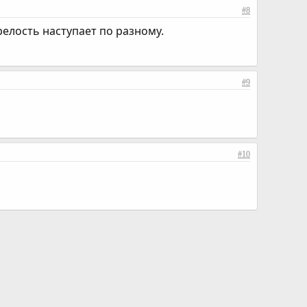
#8
 зрелость наступает по разному.
#9
#10