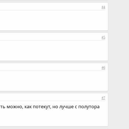
#4
#5
#6
#7
ать можно, как потекут, но лучше с полутора