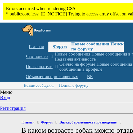
Новые сообщения
Поиск
Форум
Главная
по форуму
Новые сообщения
Новые сообщения в 
Что нового
Недавняя активность
Сейчас на форуме
Новые сообщения 
Пользователи
сообщений в профиле
Объявления про животных
ВК
Новые сообщения
Поиск по форуму
Меню
Вход
Регистрация
Главная
Форум
Вязка, беременность, разведение
В каком возрасте собак можно отдав