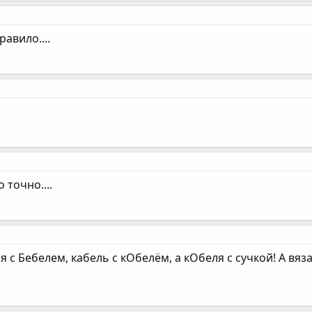
равило....
о точно....
я с Бебелем, кабель с кОбелём, а кОбеля с сучкой! А вяз