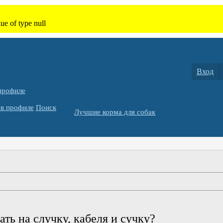
Вход
профиле
в профиле
Поиск
Лучшие корма для собак
ать на случку, кабеля и сучку?