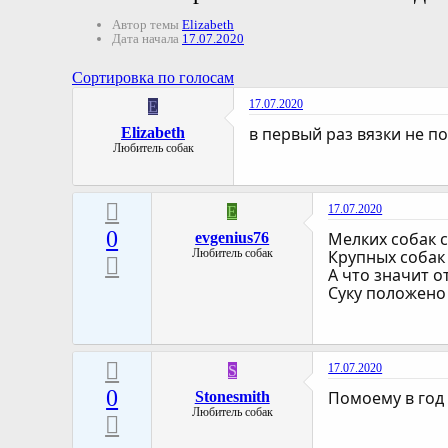
Автор темы
Elizabeth
Дата начала
17.07.2020
Сортировка по голосам
17.07.2020
E
в первый раз вязки не п
Elizabeth
Любитель собак
17.07.2020
E
0
Мелких собак с
evgenius76
Любитель собак
Крупных собак 
А что значит о
Суку положено 
17.07.2020
S
0
Помоему в год
Stonesmith
Любитель собак