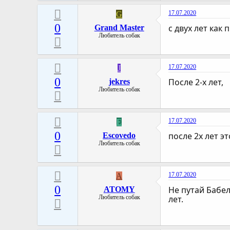
17.07.2020
G
0
с двух лет как п
Grand Master
Любитель собак
17.07.2020
J
0
После 2-х лет,
jekres
Любитель собак
17.07.2020
E
0
после 2х лет эт
Escovedo
Любитель собак
17.07.2020
A
0
Не путай Бабел
ATOMY
Любитель собак
лет.