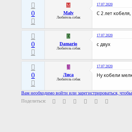
17.07.2020
M
0
С 2 лет кобеля,
Malv
Любитель собак
17.07.2020
D
0
с двух
Damario
Любитель собак
17.07.2020
Л
0
Ну кобели мелк
Лиса
Любитель собак
Вам необходимо войти или зарегистрироваться, чтобы 
Facebook
Twitter
Pinterest
WhatsApp
Электронная поч
Ссылка
Поделиться: