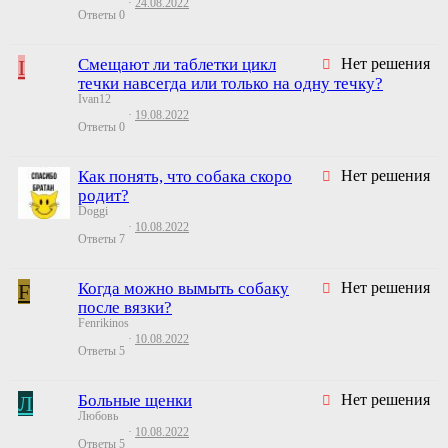
24.08.2022
Ответы
0
I
Смещают ли таблетки цикл
Нет решения
течки навсегда или только на одну течку?
Ivan12
19.08.2022
Ответы
0
Как понять, что собака скоро
Нет решения
родит?
Doggi
10.08.2022
Ответы
7
F
Когда можно вымыть собаку
Нет решения
после вязки?
Fenrikinos
10.08.2022
Ответы
5
Л
Больные щенки
Нет решения
Любовь
10.08.2022
Ответы
5