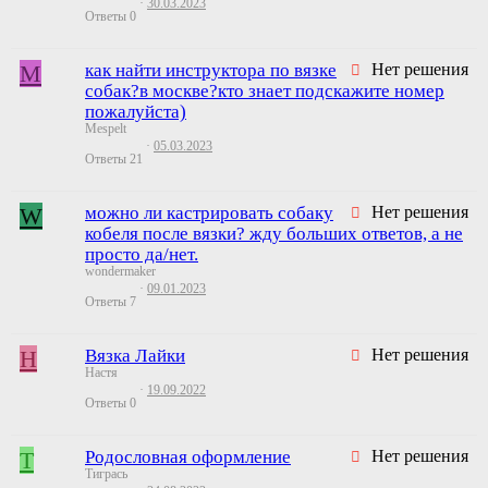
30.03.2023
Ответы
0
M
как найти инструктора по вязке
Нет решения
собак?в москве?кто знает подскажите номер
пожалуйста)
Mespelt
05.03.2023
Ответы
21
W
можно ли кастрировать собаку
Нет решения
кобеля после вязки? жду больших ответов, а не
просто да/нет.
wondermaker
09.01.2023
Ответы
7
Н
Вязка Лайки
Нет решения
Настя
19.09.2022
Ответы
0
Т
Родословная оформление
Нет решения
Тигрась