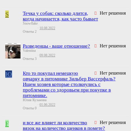
S
Течка у собак: сколько длится,
Нет решения
когда начинается, как часто бывает
Snowflake
10.08.2022
Ответы
2
Разведенцы - ваше отношение?
Нет решения
Valentina
09.08.2022
Ответы
3
Ю
Кто то покупал немецкую
Нет решения
овчарку в питомнике Зильбер Вассерфаль?
Ищем хозяев которые столкнулись с
проблемами со здоровьем при покупке в
питомнике.
Юлия Кузьмина
01.06.2022
Ответы
0
F
и все же влияет ли количество
Нет решения
вязок на количество щенков в помете?