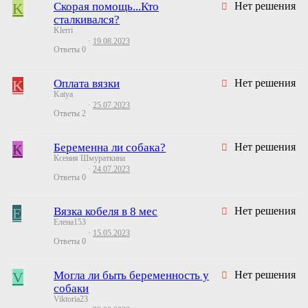
K
Скорая помощь...Кто
Нет решения
сталкивался?
Klerri
19.08.2023
Ответы
0
K
Оплата вязки
Нет решения
Katya
25.07.2023
Ответы
2
К
Беременна ли собака?
Нет решения
Ксения Шмураткина
24.07.2023
Ответы
0
Е
Вязка кобеля в 8 мес
Нет решения
Елена153
15.05.2023
Ответы
0
V
Могла ли быть беременность у
Нет решения
собаки
Viktoria23