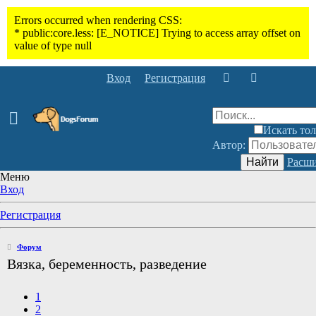
Вход
Регистрация
Искать тол
Автор:
Найти
Расши
Меню
Вход
Регистрация
Форум
Вязка, беременность, разведение
1
2