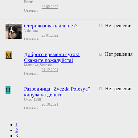
Fesius
26.02.2022
Ответы
7
Стерилизовать или нет?
Нет решения
Valentina
23.01.2022
Ответы
4
M
Доброго времени суток!
Нет решения
Скажите пожалуйста!
Marishka_Simpson
21.12.2021
Ответы
2
О
Разводчица "Zvezda Polesya"
Нет решения
кинула на деньги
Олеся1988
20.10.2021
Ответы
2
1
2
3