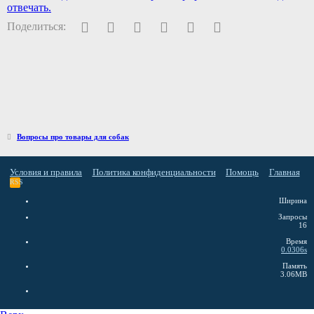
отвечать.
Facebook
Twitter
Pinterest
WhatsApp
Электронная почта
Ссылка
Поделиться:
Вопросы про товары для собак
Условия и правила
Политика конфиденциальности
Помощь
Главная
RSS
Ширина
Запросы
16
Время
0.0306s
Память
3.06MB