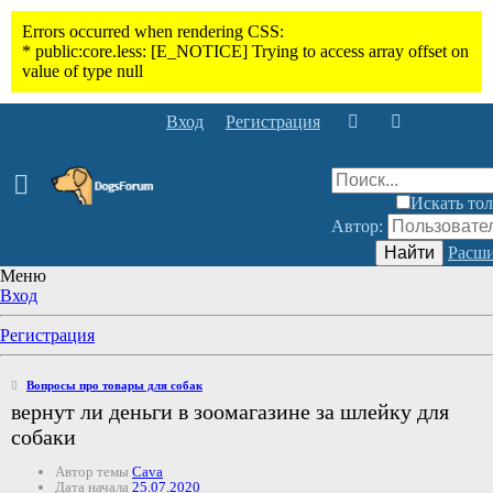
Вход
Регистрация
Искать тол
Автор:
Найти
Расши
Меню
Вход
Регистрация
Вопросы про товары для собак
вернут ли деньги в зоомагазине за шлейку для
собаки
Автор темы
Cava
Дата начала
25.07.2020