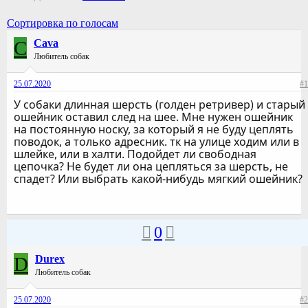
Сортировка по голосам
C
Cava
Любитель собак
25.07.2020
#1
У собаки длинная шерсть (голден ретривер) и старый
ошейник оставил след на шее. Мне нужен ошейник
на постоянную носку, за который я не буду цеплять
поводок, а только адресник. тк на улице ходим или в
шлейке, или в халти. Подойдет ли свободная
цепочка? Не будет ли она цепляться за шерсть, не
спадет? Или выбрать какой-нибудь мягкий ошейник?
0
D
Durex
Любитель собак
25.07.2020
#2