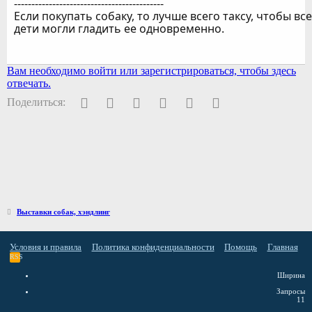
-------------------------------------------
Если покупать собаку, то лучше всего таксу, чтобы все
дети могли гладить ее одновременно.
Вам необходимо войти или зарегистрироваться, чтобы здесь
отвечать.
Facebook
Twitter
Pinterest
WhatsApp
Электронная почта
Ссылка
Поделиться:
Выставки собак, хэндлинг
Условия и правила
Политика конфиденциальности
Помощь
Главная
RSS
Ширина
Запросы
11