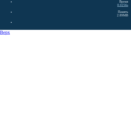
Время
0.0256s
Память
2.89MB
Верх