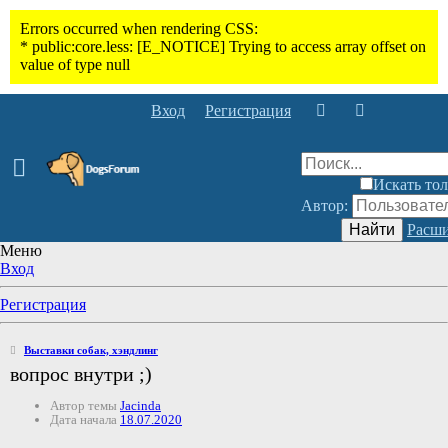
Вход
Регистрация
Искать тол
Автор:
Найти
Расши
Меню
Вход
Регистрация
Выставки собак, хэндлинг
вопрос внутри ;)
Автор темы
Jacinda
Дата начала
18.07.2020