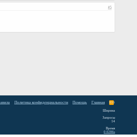
#5
равила
Политика конфиденциальности
Помощь
Главная
RSS
Ширина
Запросы
14
Время
0.0286s