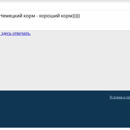
Немецкий корм - хороший корм)))))
здесь отвечать.
та
Условия и п