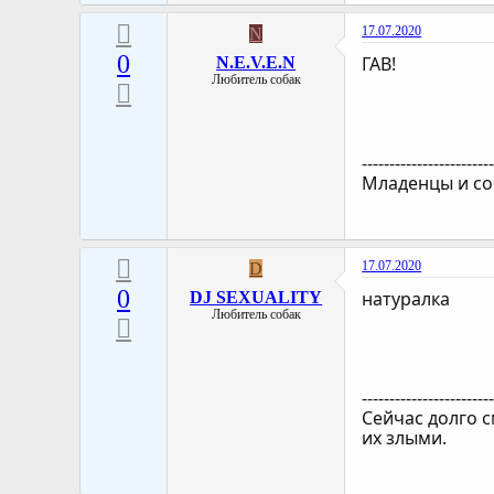
17.07.2020
N
0
ГАВ!
N.E.V.E.N
Любитель собак
-----------------------
Младенцы и со
17.07.2020
D
0
натуралка
DJ SEXUALITY
Любитель собак
-----------------------
Сейчас долго 
их злыми.