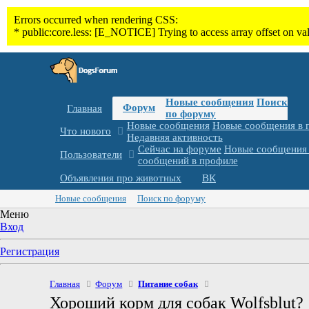
Новые сообщения
Поиск
Форум
Главная
по форуму
Новые сообщения
Новые сообщения в 
Что нового
Недавняя активность
Сейчас на форуме
Новые сообщения 
Пользователи
сообщений в профиле
Объявления про животных
ВК
Новые сообщения
Поиск по форуму
Меню
Вход
Регистрация
Главная
Форум
Питание собак
Хороший корм для собак Wolfsblut?