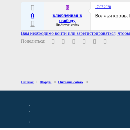
17.07.2020
В
0
Волчья кровь. 
влюбленная в
свободу
Любитель собак
Вам необходимо войти или зарегистрироваться, чтобы 
Facebook
Twitter
Pinterest
WhatsApp
Электронная поч
Ссылка
Поделиться:
Главная
Форум
Питание собак