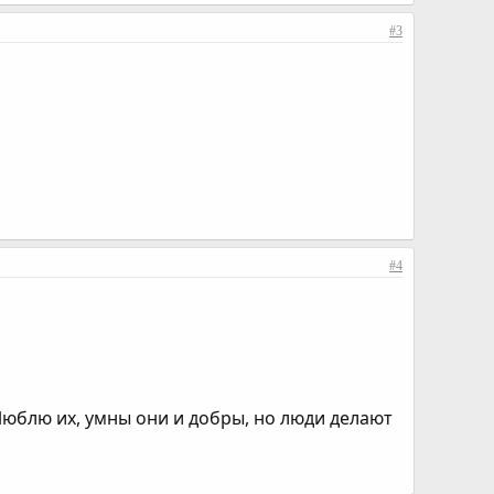
#3
#4
Люблю их, умны они и добры, но люди делают