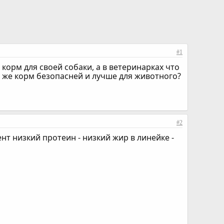
#1
орм для своей собаки, а в ветеринарках что
ой же корм безопасней и лучше для животного?
#2
нт низкий протеин - низкий жир в линейке -