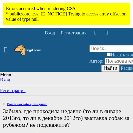
Вход
Регистрация
Искать тол
Автор:
Найти
Расши
Меню
Вход
Регистрация
Выставки собак, хэндлинг
Забыла, где проходила недавно (то ли в январе
2013го, то ли в декабре 2012го) выставка собак за
рубежом? не подскажите?