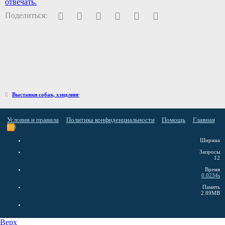
отвечать.
Facebook
Twitter
Pinterest
WhatsApp
Электронная почта
Ссылка
Поделиться:
Выставки собак, хэндлинг
Условия и правила
Политика конфиденциальности
Помощь
Главная
RSS
Ширина
Запросы
12
Время
0.0234s
Память
2.89MB
Верх