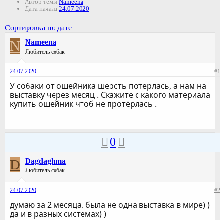
Автор темы
Nameena
Дата начала
24.07.2020
Сортировка по дате
N
Nameena
Любитель собак
24.07.2020
#1
У собаки от ошейника шерсть потерлась, а нам на
выставку через месяц . Скажите с какого материала
купить ошейник чтоб не протёрлась .
0
D
Dagdaghma
Любитель собак
24.07.2020
#2
думаю за 2 месяца, была не одна выставка в мире) )
да и в разных системах) )