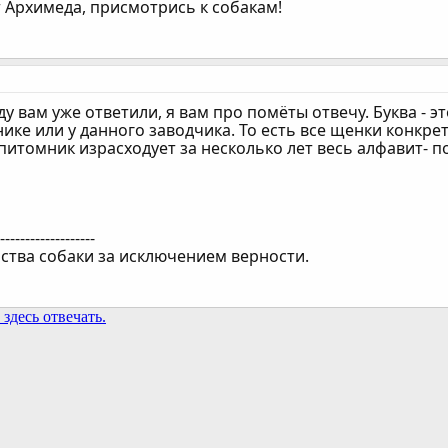
 Архимеда, присмотрись к собакам!
у вам уже ответили, я вам про помёты отвечу. Буква - 
ке или у данного заводчика. То есть все щенки конкрет
итомник израсходует за несколько лет весь алфавит- по
--------------------
йства собаки за исключением верности.
здесь отвечать.
та