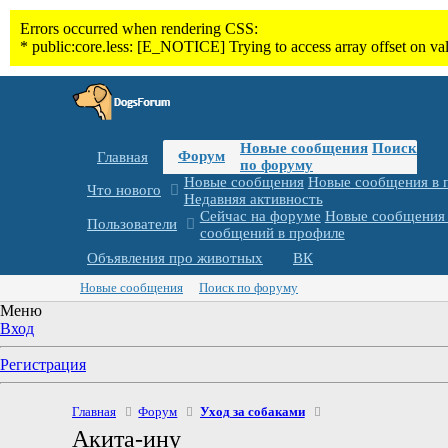
Новые сообщения
Поиск
Форум
Главная
по форуму
Новые сообщения
Новые сообщения в 
Что нового
Недавняя активность
Сейчас на форуме
Новые сообщения 
Пользователи
сообщений в профиле
Объявления про животных
ВК
Новые сообщения
Поиск по форуму
Меню
Вход
Регистрация
Главная
Форум
Уход за собаками
Акита-ину