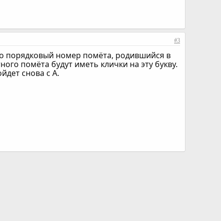
#3
это порядковый номер помёта, родившийся в
ного помёта будут иметь клички на эту букву.
йдет снова с А.