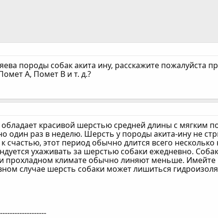
яева породы собак акита ину, расскажите пожалуйста про
Помет А, Помет В и т. д.?
у обладает красивой шерстью средней длины с мягким п
 один раз в неделю. Шерсть у породы акита-ину не стр
 к счастью, этот период обычно длится всего несколько 
ндуется ухаживать за шерстью собаки ежедневно. Собак
 прохладном климате обычно линяют меньше. Имейте в 
ивном случае шерсть собаки может лишиться гидроизол
--------------------