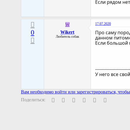
Если рядом нет
17.07.2020
W
0
Про саму пород
Wikert
Любитель собак
данном питомни
Если большой п
-----------------------
У него все сво
Вам необходимо войти или зарегистрироваться, чтобы 
Facebook
Twitter
Pinterest
WhatsApp
Электронная поч
Ссылка
Поделиться: