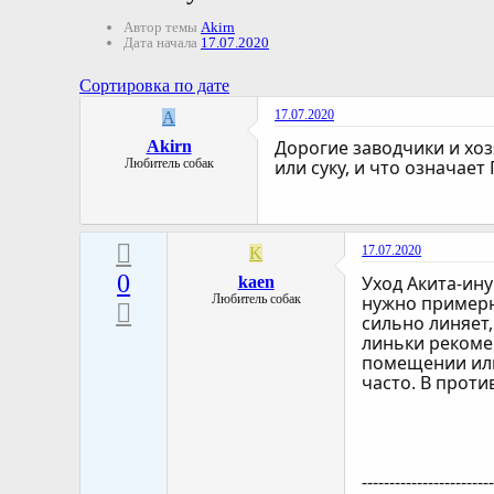
Автор темы
Akirn
Дата начала
17.07.2020
Сортировка по дате
17.07.2020
A
Дорогие заводчики и хоз
Akirn
Любитель собак
или суку, и что означает 
17.07.2020
K
0
Уход Акита-ин
kaen
Любитель собак
нужно примерно
сильно линяет,
линьки рекоме
помещении или
часто. В прот
-----------------------