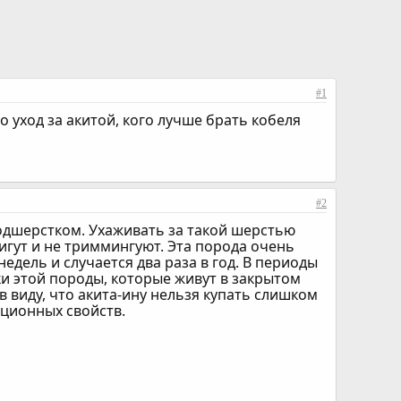
#1
 уход за акитой, кого лучше брать кобеля
#2
одшерстком. Ухаживать за такой шерстью
игут и не триммингуют. Эта порода очень
недель и случается два раза в год. В периоды
и этой породы, которые живут в закрытом
виду, что акита-ину нельзя купать слишком
яционных свойств.