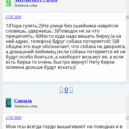
Ч
Любитель собак
17.07.2020
#6
1)Пора гулять;2)На улице без ошейника наврятле
словишь, удержишь; 3)Поводок не за что
прицеплять; 4)Место куда надо вешать бирку (а на
ней адрес, телефон) Вдруг собака потеряется!; 5)В
общем это еще обозначает, что собака не дворняга,
а домашний любимец (если собака потеряется её не
будут особо бояться, а наоборот возьмут её, а если
есть бирка то очень быстро вернут! Нету бирки
хозяина дольше будут искать))
0
C
Cандаль
Любитель собак
17.07.2020
#7
Мои псы всегда гордо вышагивают на поводках и в