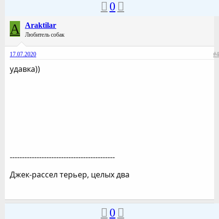
0
A
Araktilar
Любитель собак
17.07.2020
#4
удавка))
-------------------------------------------
Джек-рассел терьер, целых два
0