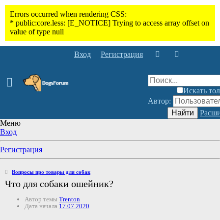
Вход
Регистрация
Искать тол
Автор:
Найти
Расши
Меню
Вход
Регистрация
Вопросы про товары для собак
Что для собаки ошейник?
Автор темы
Trenton
Дата начала
17.07.2020