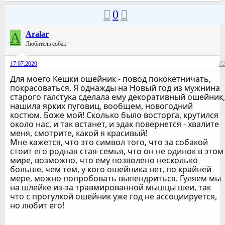
0
A
Aralar
Любитель собак
17.07.2020
#2
Для моего Кешки ошейник - повод пококетничать,
покрасоваться. Я однажды на Новый год из мужнина
старого галстука сделала ему декоративный ошейник,
нашила ярких пуговиц, вообщем, новогодний
костюм. Боже мой! Сколько было восторга, крутился
около нас, и так встанет, и эдак повернется - хвалите
меня, смотрите, какой я красивый!
Мне кажется, что это символ того, что за собакой
стоит его родная стая-семья, что он не одинок в этом
мире, возможно, что ему позволено несколько
больше, чем тем, у кого ошейника нет, по крайней
мере, можно попробовать выпендриться. Гуляем мы
на шлейке из-за травмированной мышцы шеи, так
что с прогулкой ошейник уже год не ассоциируется,
но любит его!