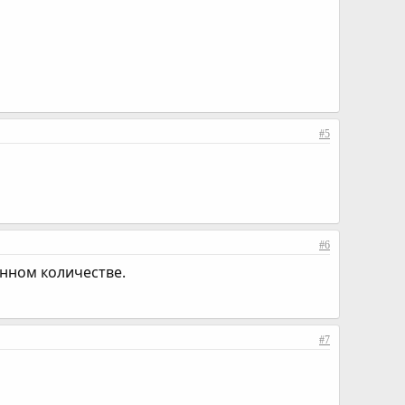
#5
#6
енном количестве.
#7