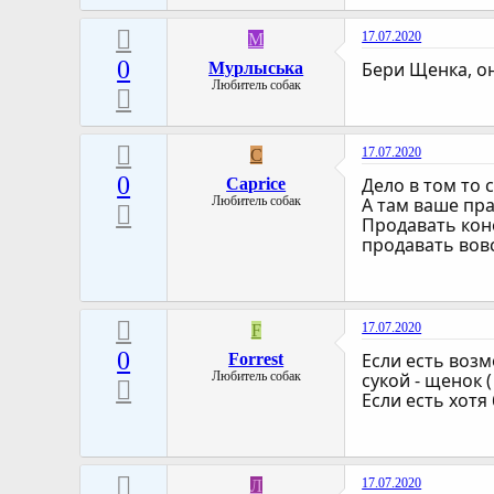
17.07.2020
М
0
Бери Щенка, он
Мурлыська
Любитель собак
17.07.2020
C
0
Дело в том то
Caprice
Любитель собак
А там ваше пра
Продавать коне
продавать вовс
17.07.2020
F
0
Если есть воз
Forrest
Любитель собак
сукой - щенок 
Если есть хотя
17.07.2020
Л