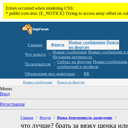
Новые сообщения
Поиск
Форум
Главная
по форуму
Новые сообщения
Новые сообщения в 
Что нового
Недавняя активность
Сейчас на форуме
Новые сообщения 
Пользователи
сообщений в профиле
Объявления про животных
ВК
Новые сообщения
Поиск по форуму
Меню
Вход
Регистрация
Главная
Форум
Вязка, беременность, разведение
что лучше? брать за вязку щенка ил