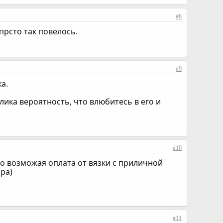
#8
прсто так повелось.
#9
а.
лика вероятность, что влюбитесь в его и
#10
то возможая оплата от вязки с приличной
ора)
#11