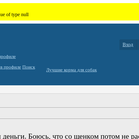
Вход
профиле
в профиле
Поиск
Лучшие корма для собак
и деньги. Боюсь, что со щенком потом не ра