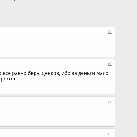
#1
#2
 все равно беру щенков, ибо за деньги мало
просов.
#3
#4