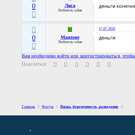
0
деньги конечно
Лиса
Любитель собак
17.07.2020
M
0
деньги
Manzone
Любитель собак
Вам необходимо войти или зарегистрироваться, чтобы 
Facebook
Twitter
Pinterest
WhatsApp
Электронная поч
Ссылка
Поделиться:
Главная
Форум
Вязка, беременность, разведение