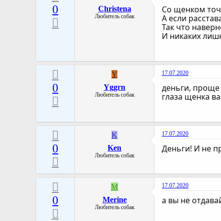
0
Со щенком точ
Christena
Любитель собак
А если расстава
Так что наверн
И никаких лиш
17.07.2020
Y
0
деньги, проще 
Yggrn
Любитель собак
глаза щенка ва
17.07.2020
K
0
Деньги! И не п
Ken
Любитель собак
17.07.2020
M
0
а вы не отдава
Merine
Любитель собак