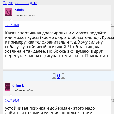
Сортировка по дате
M
Millis
Любитель собак
17.07.2020
#1
Какая спортивная дрессировка им может подойти
или может курсы (кроме окд, это обязательно) . Курсы
к примеру: как телохранитель и т. д. Хочу сильну
собаку с устойчивой психикой. Чтоб защищала
хозяина и так далее. Но боюсь зкс, думаю, в друг
перепутает меня с фигурантом и съест. Подскажите.
0
C
Chuck
Любитель собак
17.07.2020
#2
устойчивая психика и доберман - этого надо
добиться годами изучения породы, четким