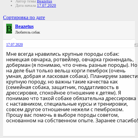
Автор темы
Beazetus
Дата начала
17.07.2020
Сортировка по дате
B
Beazetus
Любитель собак
17.07.2020
#1
Мне всегда нравились крупные породы собак:
немецкая овчарка, ротвейлер, овчарка грюнендаль,
доберман (я понимаю, что очень разные породы). Но
на деле был только вельш корги пемброк (очень
умная, добрая и ласковая собака). Планируем завести
крупную породу, но важны такие качества как
(семейная собака, защитник, поддатливость в
дрессировке, спокойное отношение к детям). Я
понимаю что такой собаке обязательна дрессировка
с наставником, специальные курсы и тренировки,
совсем другое отношение нежели с пемброком.
Прошу вас помочь в выборе породы советом,
основанном на собственном опыте. Заранее спасибо!