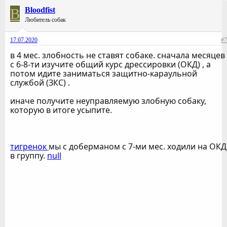
B
Bloodfist
Любитель собак
17.07.2020
#7
в 4 мес. злобность не ставят собаке. сначала месяцев
с 6-8-ти изучите общий курс дрессировки (ОКД) , а
потом идите заниматься защитно-караульной
службой (ЗКС) .
иначе получите неуправляемую злобную собаку,
которую в итоге усыпите.
тигренок
мы с доберманом с 7-ми мес. ходили на ОКД
в группу.
null