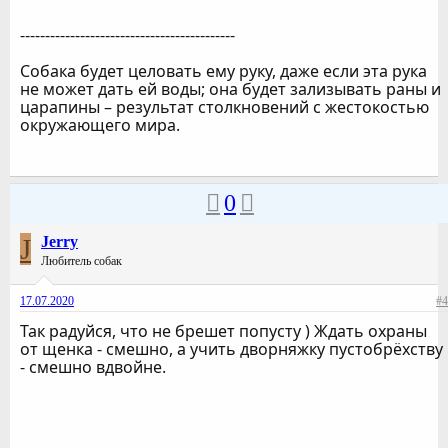
-------------------------------------------
Собака будет целовать ему руку, даже если эта рука
не может дать ей воды; она будет зализывать раны и
царапины – результат столкновений с жестокостью
окружающего мира.
0
J
Jerry
Любитель собак
17.07.2020
#4
Так радуйся, что не брешет попусту ) Ждать охраны
от щенка - смешно, а учить дворняжку пустобрёхству
- смешно вдвойне.