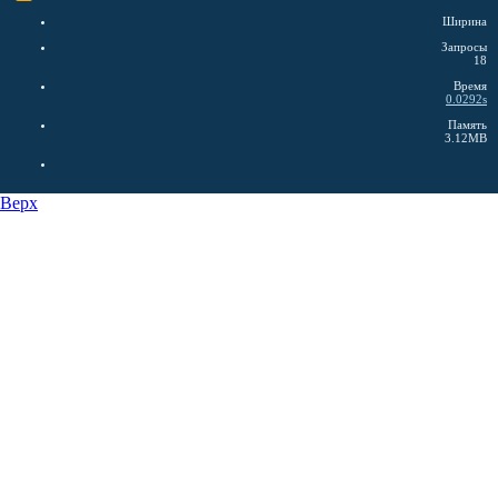
Ширина
Запросы
18
Время
0.0292s
Память
3.12MB
Верх