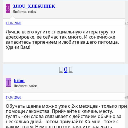
3
3JlOU_XJlE6UIIIEK
Любитель собак
17.07.2020
#7
Лучше всего купите специальную литературу по
дрессировке, её сейчас так много. И конечно-же
запаситесь терпением и любите вашего питомца.
Удачи Вам!
0
T
triton
Любитель собак
17.07.2020
#8
Обучать щенка можно уже с 2-х месяцев - только при
помощи лакомства. Прийчайте к кличке, месту,
гулять - он слова связывает с действием обычно за
несколько дней. Потом приучайте Ко мне - тоже с
лакомством. Немного позже начните надевать