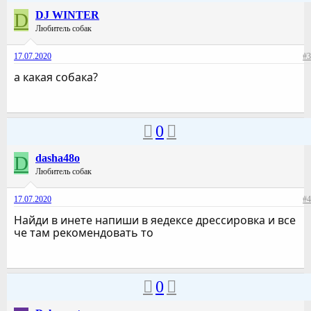
D
DJ WINTER
Любитель собак
17.07.2020
#3
а какая собака?
0
D
dasha48o
Любитель собак
17.07.2020
#4
Найди в инете напиши в яедексе дрессировка и все
че там рекомендовать то
0