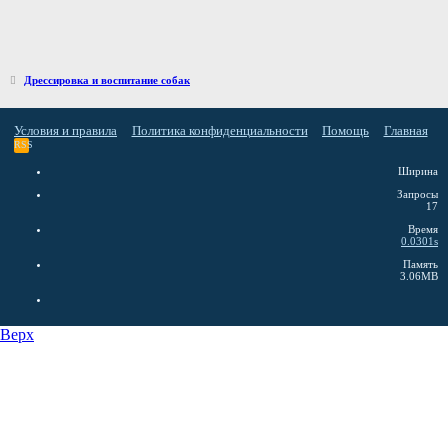
Дрессировка и воспитание собак
Условия и правила
Политика конфиденциальности
Помощь
Главная
RSS
Ширина
Запросы
17
Время
0.0301s
Память
3.06MB
Верх