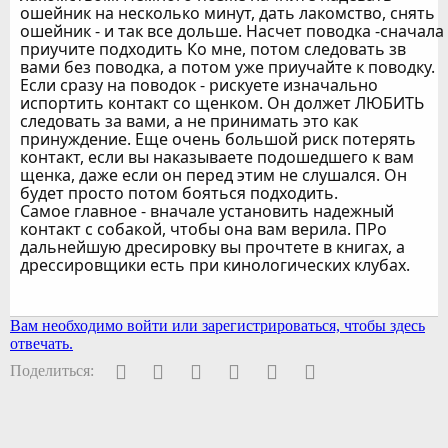
ошейник на несколько минут, дать лакомство, снять
ошейник - и так все дольше. Насчет поводка -сначала
приучите подходить Ко мне, потом следовать зв
вами без поводка, а потом уже приучайте к поводку.
Если сразу на поводок - рискуете изначально
испортить контакт со щенком. Он должет ЛЮБИТЬ
следовать за вами, а не принимать это как
принуждение. Еще очень большой риск потерять
контакт, если вы наказываете подошедшего к вам
щенка, даже если он перед этим не слушался. Он
будет просто потом бояться подходить.
Самое главное - вначале установить надежный
контакт с собакой, чтобы она вам верила. ПРо
дальнейшую дресировку вы прочтете в книгах, а
дрессировщики есть при кинологических клубах.
Вам необходимо войти или зарегистрироваться, чтобы здесь
отвечать.
Facebook
Twitter
Pinterest
WhatsApp
Электронная почта
Ссылка
Поделиться: