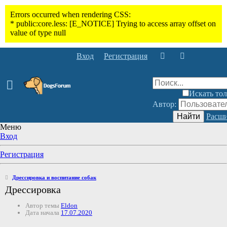
Вход
Регистрация
Искать тол
Автор:
Найти
Расши
Меню
Вход
Регистрация
Дрессировка и воспитание собак
Дрессировка
Автор темы
Eldon
Дата начала
17.07.2020