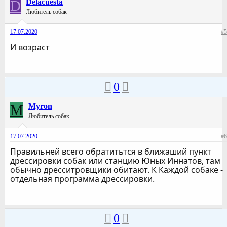
D
Delacuesta
Любитель собак
17.07.2020
#5
И возраст
0
M
Myron
Любитель собак
17.07.2020
#6
Правильней всего обратитьтся в ближаший пункт
дрессировки собак или станцию Юных Иннатов, там
обычно дресситровщики обитают. К Каждой собаке -
отдельная программа дрессировки.
0