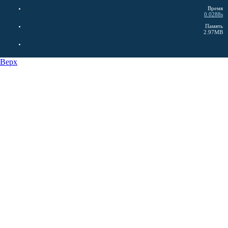
Время
0.0288s
Память
2.97MB
Верх