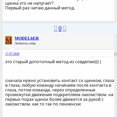
щенка это не напугает?
Первый раз читаю данный метод.
0
M
MODELbER
Любитель собак
17.07.2020
#2
это старый допотопный метод из совдепии))) )
сначала нужно установить контакт со щенком, глаза
в глаза, любую команду начинаем после контакта в
глаза, потом команда, через определенные
промежутки движения подкрепляем лакомством. на
первых порах щенок более движется за рукой с
лакомством. как то так по пензенски