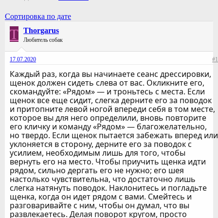
Сортировка по дате
T
Thorgarus
Любитель собак
17.07.2020
#1
Каждый раз, когда вы начинаете сеанс дрессировки,
щенок должен сидеть слева от вас. Окликните его,
скомандуйте: «Рядом» — и троньтесь с места. Если
щенок все еще сидит, слегка дерните его за поводок
и притопните левой ногой впереди себя в том месте,
которое вы для него определили, вновь повторите
его кличку и команду «Рядом» — благожелательно,
но твердо. Если щенок пытается забежать вперед или
уклоняется в сторону, дерните его за поводок с
усилием, необходимым лишь для того, чтобы
вернуть его на место. Чтобы приучить щенка идти
рядом, сильно дергать его не нужно; его шея
настолько чувствительна, что достаточно лишь
слегка натянуть поводок. Наклонитесь и погладьте
щенка, когда он идет рядом с вами. Смейтесь и
разговаривайте с ним, чтобы он думал, что вы
развлекаетесь. Делая поворот кругом, просто