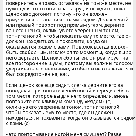
повернитесь вправо, оставаясь на том же месте, не
нужно для этого описывать круг, и не ждите, пока
щенок вас догонит, потому что он должен
приучиться оставаться с вами рядом. Делая левый
или правый поворот под прямым углом, дерните
вашего щенка, окликнув его уверенным тоном,
топните ногой, чтобы показать ему то место, где он
должен находиться, и похвалите, когда он
оказывается рядом с вами. Поволок всегда должен
быть свободным, исключая те моменты, когда вы за
него дергаете. Щенок любопытен, он реагирует на
все посторонние шумы, поэтому вы должны голосом
удерживать его внимание, чтобы он не отвлекался и
был сосредоточен на, вас.
Если щенок все еще сидит, слегка дерните его за
поводок и притопните левой ногой впереди себя в
том месте, которое вы для него определили, вновь
повторите его кличку и команду «Рядом» (с)
окликнув его уверенным тоном, топните ногой,
чтобы показать ему то место, где он должен
находиться, и похвалите, когда он оказывается рядом
с вами. (с)
- это притопывание ногой меня смущает? Разве