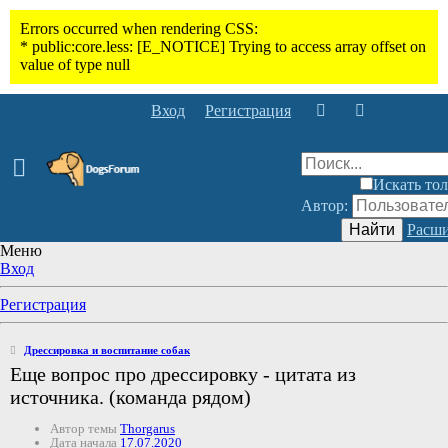
Вход
Регистрация
Искать тол
Автор:
Найти
Расши
Меню
Вход
Регистрация
Дрессировка и воспитание собак
Еще вопрос про дрессировку - цитата из
источника. (команда рядом)
Автор темы
Thorgarus
Дата начала
17.07.2020