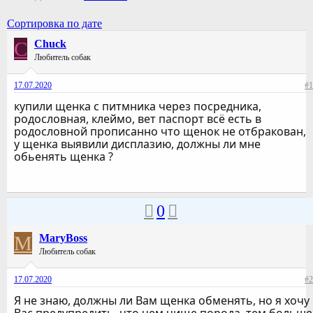
Сортировка по дате
C
Chuck
Любитель собак
17.07.2020
#1
купили щенка с питмника через посредника,
родословная, клеймо, вет паспорт всё есть в
родословной прописанно что щенок не отбракован,
у щенка выявили дисплазию, должны ли мне
обьенять щенка ?
0
M
MaryBoss
Любитель собак
17.07.2020
#2
Я не знаю, должны ли Вам щенка обменять, но я хочу