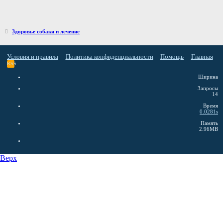
Здоровье собаки и лечение
Условия и правила
Политика конфиденциальности
Помощь
Главная
RSS
Ширина
Запросы
14
Время
0.0281s
Память
2.96MB
Верх