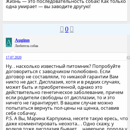
Жизнь — это последовательность собак! Как только
одна умирает — вы заводите другую!
0
A
Auginn
Любитель собак
17.07.2020
#5
Ну. . насколько известный питомник? Попробуйте
договориться с заводчиком полюбовно. Если
договор не составляли, то никакой гарантии Вам
никто не даст. Дисплазия, хотя и в редких случаях,
может быть и приобретенной, однако это
действительно генетическое заболевание, причем
если родители свободны от дисплазии, то и это
ничего не гарантирует. В вашем случае можно
попытаться вернуть пол-цены на щенка, оставив
себе собачку.
P.S. А Вы, Марина Карпухина, несете такую ересь, что
даже комментировать неохота.. . Одно скажу, у
волков тоже дисплазия бывает.. . наверное, порода у