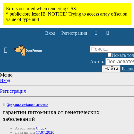
Вход
Регистрация
Искать тол
Автор:
Найти
Расши
Меню
Вход
Регистрация
Здоровье собаки и лечение
гарантии питомника от генетических
заболеваний
Автор темы
Chuck
Дата начала
17.07.2020