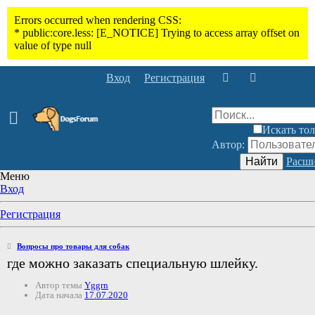
Вход
Регистрация
Искать тол
Автор:
Найти
Расши
Меню
Вход
Регистрация
Вопросы про товары для собак
где можно заказать специальную шлейку.
Автор темы
Yggrn
Дата начала
17.07.2020