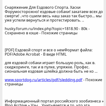
Снаряжение Для Ездового Спорта. Хаски
Форумосторожно! ездовые собаки! закатаем всех до
смерти! ..что сшили весь наш заказ так быстро... мы
уже успели вернуться и протестировать. ..
husky.forum.ru/index.php?topic=1818.90 - 80k -
Сохранено в кэше - Похожие страницы
[PDF] Ездовой спорт и все о немФормат файла:
PDF/Adobe Acrobat - В виде HTML
для ездовой собаки играет большую роль, как в.
скиджоринге, так и в пулке, упряжке. Профес.
сиональная ездовая шлейка должна быть не ко ...
www.sportdog.ru/articles/pdf/sledding.pdf
- Похожие
страницы
Информационный портал российского зообизнеса »
Blog Archive » Узы ...Учитывается и то, что эта