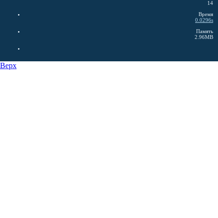
14
Время
0.0296s
Память
2.96MB
Верх