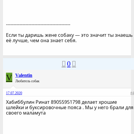
-------------------------------------------
Если ты даришь жене собаку — это значит ты знаешь
её лучше, чем она знает себя.
0
V
Valentin
Любитель собак
17.07.2020
#4
Хабиббулин Ринат 89055951798 делает хрошие
шлейки и буксировочные пояса . Мы у него брали для
своего маламута