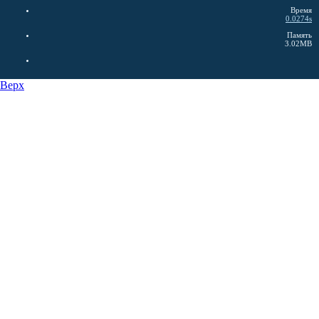
Время
0.0274s
Память
3.02MB
Верх