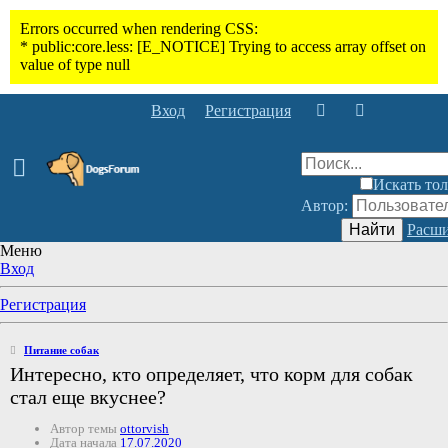
Вход
Регистрация
Искать тол
Автор:
Найти
Расши
Меню
Вход
Регистрация
Питание собак
Интересно, кто определяет, что корм для собак
стал еще вкуснее?
Автор темы
ottorvish
Дата начала
17.07.2020