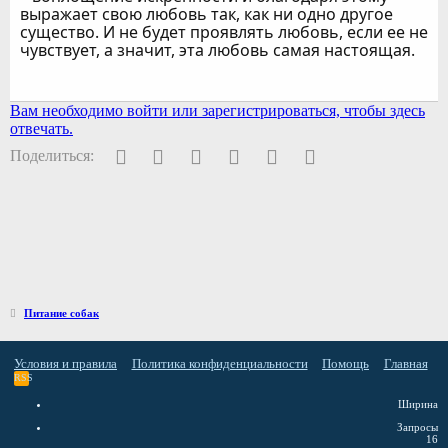
выражает свою любовь так, как ни одно другое
существо. И не будет проявлять любовь, если ее не
чувствует, а значит, эта любовь самая настоящая.
Вам необходимо войти или зарегистрироваться, чтобы здесь
отвечать.
Facebook
Twitter
Pinterest
WhatsApp
Электронная почта
Ссылка
Поделиться:
Питание собак
Условия и правила
Политика конфиденциальности
Помощь
Главная
RSS
Ширина
Запросы
16