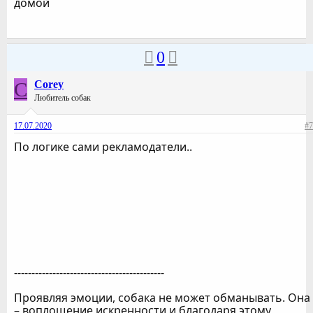
домой
0
C
Corey
Любитель собак
17.07.2020
#7
По логике сами рекламодатели..
-------------------------------------------
Проявляя эмоции, собака не может обманывать. Она
– воплощение искренности и благодаря этому