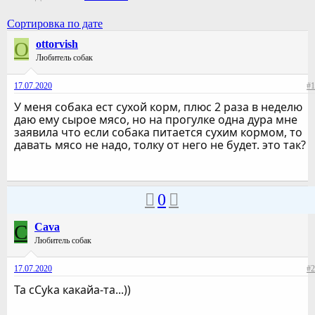
Сортировка по дате
O
ottorvish
Любитель собак
17.07.2020
#1
У меня собака ест сухой корм, плюс 2 раза в неделю
даю ему сырое мясо, но на прогулке одна дура мне
заявила что если собака питается сухим кормом, то
давать мясо не надо, толку от него не будет. это так?
0
C
Cava
Любитель собак
17.07.2020
#2
Ta cCyka какайа-та...))