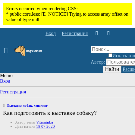
Вход
Регистрация
Искать тол
Автор:
Найти
Расши
Меню
Вход
Регистрация
Выставки собак, хэндлинг
Как подготовить к выставке собаку?
Автор темы
Vitaminka
Дата начала
18.07.2020