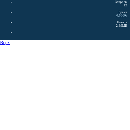
Запросы
12
Время
0.0360s
Память
2.89MB
Верх