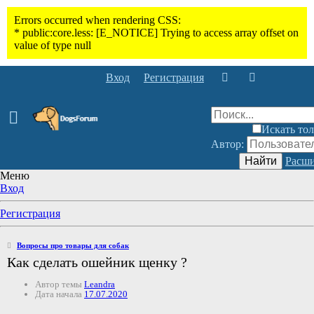
Вход
Регистрация
Искать тол
Автор:
Найти
Расши
Меню
Вход
Регистрация
Вопросы про товары для собак
Как сделать ошейник щенку ?
Автор темы
Leandra
Дата начала
17.07.2020