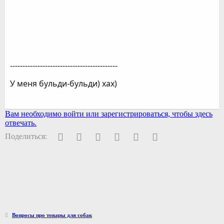
-------------------------------------------
У меня бульди-бульди) хах)
Вам необходимо войти или зарегистрироваться, чтобы здесь
отвечать.
Facebook
Twitter
Pinterest
WhatsApp
Электронная почта
Ссылка
Поделиться:
Вопросы про товары для собак