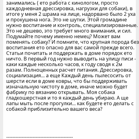
занимались ( ето работа с кинологом, просто
каждодневная дрессировка, нагрузки для собаки), в
итоге у меня 2 шрама на лице, надорвано было 2 уха
и прокушена нога. Это не шутки. Этой громадине
нужно воспитание и контроль, специализированные.
Это не дешево, это требует много внимания, и сил.
Подумайте почему именно немец? Может вам
поменять собаку? И помните, что крупная порода без
воспитания ето опасно для вас самой прежде всего.
Статьи почитать и поддержать в доме порядок ето
ничто. В первый год нужно выводить на улицу писи -
каки каждые несколько часов, к году сводя к 2м
разам. Полноценных расчет питания. Дрессировка,
социализация... а еще Каждый день пылесосить от
шерсти если в доме ковры, что бы поддерживать
изначальную чистоту в доме, иначе можно будет
фабрику по вязанию открывать. Моя собака
гладкошерстная и то я каждый день убираю. А ще
лапы мыть после прогулки... как будете ето делать с
собакой приблизительно вашего веса?
-------------------------------------------