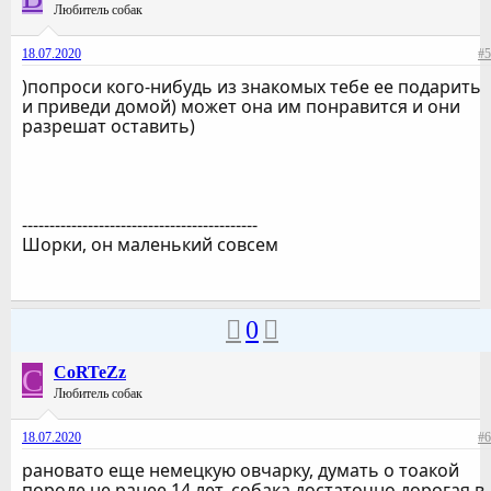
Любитель собак
18.07.2020
#5
)попроси кого-нибудь из знакомых тебе ее подарить
и приведи домой) может она им понравится и они
разрешат оставить)
-------------------------------------------
Шорки, он маленький совсем
0
C
CoRTeZz
Любитель собак
18.07.2020
#6
рановато еще немецкую овчарку, думать о тоакой
породе не ранее 14 лет. собака достаточно дорогая в