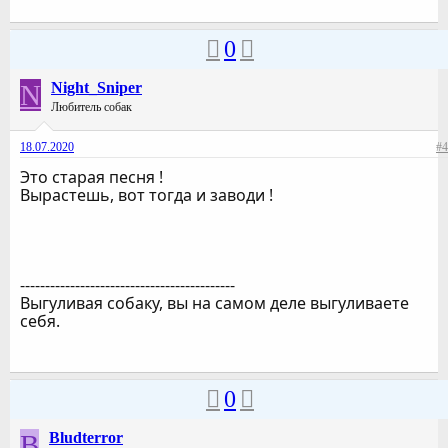
0
N
Night_Sniper
Любитель собак
18.07.2020
#4
Это старая песня !
Вырастешь, вот тогда и заводи !
-------------------------------------------
Выгуливая собаку, вы на самом деле выгуливаете
себя.
0
B
Bludterror