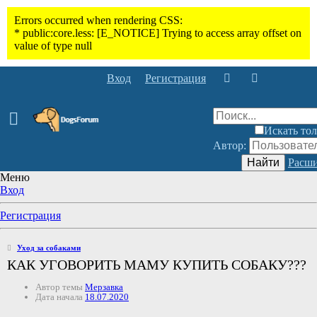
Вход
Регистрация
Искать тол
Автор:
Найти
Расши
Меню
Вход
Регистрация
Уход за собаками
КАК УГОВОРИТЬ МАМУ КУПИТЬ СОБАКУ???
Автор темы
Мерзавка
Дата начала
18.07.2020