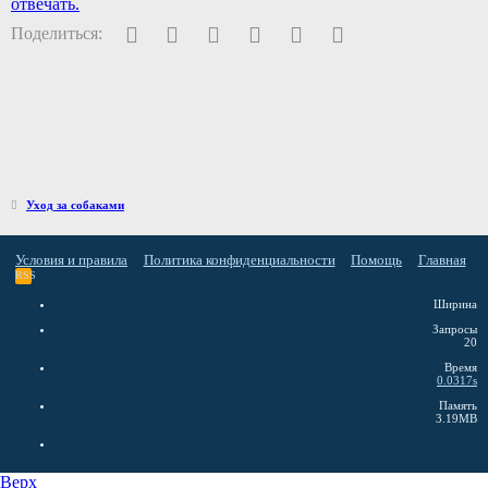
отвечать.
Facebook
Twitter
Pinterest
WhatsApp
Электронная почта
Ссылка
Поделиться:
Уход за собаками
Условия и правила
Политика конфиденциальности
Помощь
Главная
RSS
Ширина
Запросы
20
Время
0.0317s
Память
3.19MB
Верх