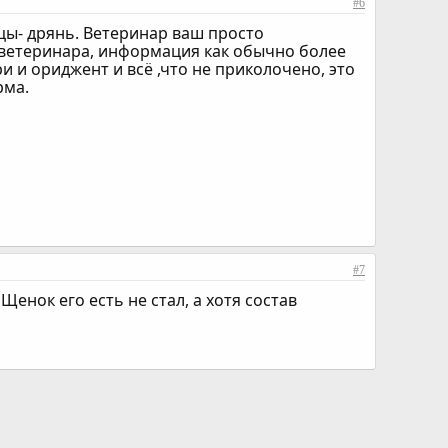
#6
ицы- дрянь. Ветеринар ваш просто
т ветеринара, информация как обычно более
ри и ориджент и всё ,что не приколочено, это
рма.
#7
Щенок его есть не стал, а хотя состав