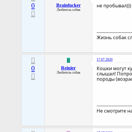
0
не пробывал)))
Brainfucker
Любитель собак
-----------------------
Жизнь собак с
17.07.2020
R
0
Кошки могут к
Reinier
Любитель собак
слышал! Попро
породы (возрас
-----------------------
Не смотрите на