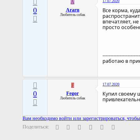
17.07.2020
A
0
Все корма, куд
Ararn
Любитель собак
распространит
впечатляет, не
просто особенн
-----------------------
работаю в при
17.07.2020
F
0
Купил своему щ
Fegor
Любитель собак
привлекательн
Вам необходимо войти или зарегистрироваться, чтобы 
Facebook
Twitter
Pinterest
WhatsApp
Электронная поч
Ссылка
Поделиться: