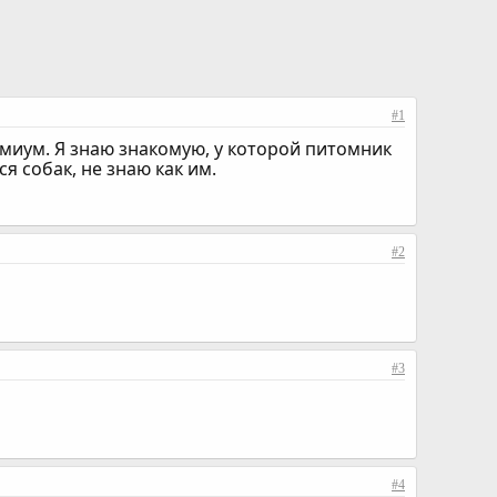
#1
емиум. Я знаю знакомую, у которой питомник
ся собак, не знаю как им.
#2
#3
#4