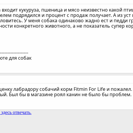
а входит кукуруза, пшеница и мясо неизвестно какой пт
елем подрядился и процент с продаж получает. А из ус
 ловитесь. У меня собака одинаково жадно ест и педди г
ости конкретного животного, а не показатель супер ко
--------------------
юте для собак
енку лабрадору собачий корм Fitmin For Life и пожалел. 
ый. Был бы в магазине роял канин не было бы проблем.
здесь отвечать.
та