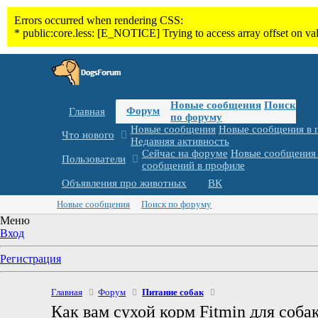
Новые сообщения
Поиск
Форум
Главная
по форуму
Новые сообщения
Новые сообщения в 
Что нового
Недавняя активность
Сейчас на форуме
Новые сообщения 
Пользователи
сообщений в профиле
Объявления про животных
ВК
Новые сообщения
Поиск по форуму
Меню
Вход
Регистрация
Главная
Форум
Питание собак
Как вам сухой корм Fitmin для собак