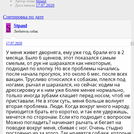
Автор темы
Stpaul
Дата начала
17.07.2020
Сортировка по дате
S
Stpaul
Любитель собак
17.07.2020
#1
У меня живет дворняга, ему уже год, брали его в 2
месяца. Было 6 щенков, этот показался самым
смелым, от рук не шарахался как некоторые,
подходил по хлопку. Но все проблемы начались
после начала прогулок, это около 6 мес. после всех
вакцин. Трусливо относился к собакам, плелся под
ногами, рычал и шарахался, но сейчас ходим на
дрессировку и к ним уже более менее нормально,
только иногда зубами клацает перед носом, чтоб не
приставали. Не в этом суть, меня больше волнует
вторая проблема. Люди. Когда вокруг много народу,
приходится брать его коротко, и так еле удержишь,
мечется по сторонам. Если кто подходит с вопросом
Можно погладить? начинает рычать и бегает на
поводке вокруг меня, сбивая с ног. Очень стыдно
постоянно из за этого. Так нравятся собаки, которые