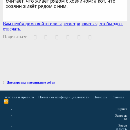
считает, что живёт рядом с хозяином; а кот, что
хозяин живёт рядом с ним.
Вам необходимо войти или зарегистрироваться, чтобы здесь
отвечать.
Facebook
Twitter
Pinterest
WhatsApp
Электронная почта
Ссылка
Поделиться:
Дрессировка и воспитание собак
Условия и правила
Политика конфиденциальности
Помощь
Главная
RSS
Ширина
Запросы
18
Время
0.0293s