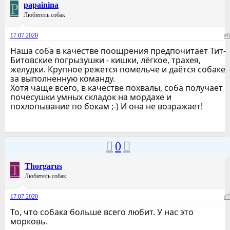
P
papainina
Любитель собак
17.07.2020
#6
Наша соба в качестве поощрения предпочитает Тит-
Битовские погрызушки - кишки, лёгкое, трахея,
желудки. Крупное режется помельче и даётся собаке
за выполненную команду.
Хотя чаще всего, в качестве похвалы, соба получает
почесушки умных складок на мордахе и
похлопывание по бокам ;-) И она не возражает!
0
T
Thorgarus
Любитель собак
17.07.2020
#7
То, что собака больше всего любит. У нас это
морковь.