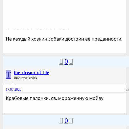
-------------------------------------------
Не каждый хозяин собаки достоин её преданности.
0
T
the_dream_of_life
Любитель собак
17.07.2020
#5
Крабовые палочки, св. мороженную мойву
0