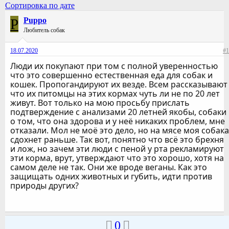
Сортировка по дате
P
Puppo
Любитель собак
18.07.2020
#1
Люди их покупают при том с полной уверенностью
что это совершенно естественная еда для собак и
кошек. Пропогандируют их везде. Всем рассказывают
что их питомцы на этих кормах чуть ли не по 20 лет
живут. Вот только на мою просьбу прислать
подтверждение с анализами 20 летней якобы, собаки
о том, что она здорова и у неё никаких проблем, мне
отказали. Мол не моё это дело, но на мясе моя собака
сдохнет раньше. Так вот, понятно что всё это брехня
и лож, но зачем эти люди с пеной у рта рекламируют
эти корма, врут, утверждают что это хорошо, хотя на
самом деле не так. Они же вроде веганы. Как это
защищать одних животных и губить, идти против
природы других?
0