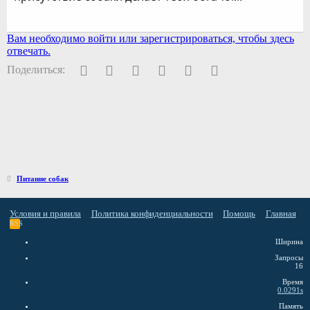
Вам необходимо войти или зарегистрироваться, чтобы здесь
отвечать.
Facebook
Twitter
Pinterest
WhatsApp
Электронная почта
Ссылка
Поделиться:
Питание собак
Условия и правила
Политика конфиденциальности
Помощь
Главная
RSS
Ширина
Запросы
16
Время
0.0291s
Память