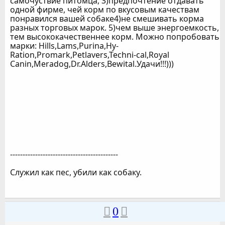
самочуствие питомца, 3)предпочтение отдавать
одной фирме, чей корм по вкусовым качествам
понравился вашей собаке4)не смешивать корма
разных торговых марок. 5)чем выше энергоемкость,
тем высококачественнее корм. Можно попробовать
марки: Hills,Lams,Purina,Hy-
Ration,Promark,Petlavers,Techni-cal,Royal
Сanin,Meradog,Dr.Alders,Bewital.Удачи!!!)))
-------------------------------------------
Служил как пес, убили как собаку.
0