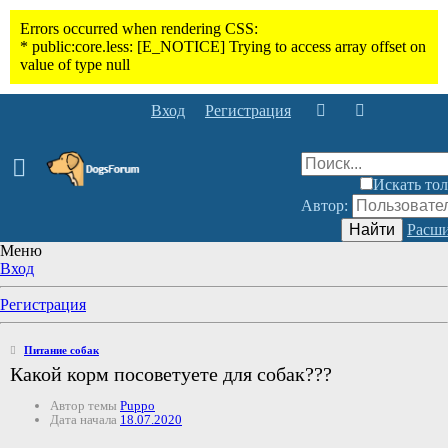
Вход
Регистрация
Искать тол
Автор:
Найти
Расши
Меню
Вход
Регистрация
Питание собак
Какой корм посоветуете для собак???
Автор темы
Puppo
Дата начала
18.07.2020